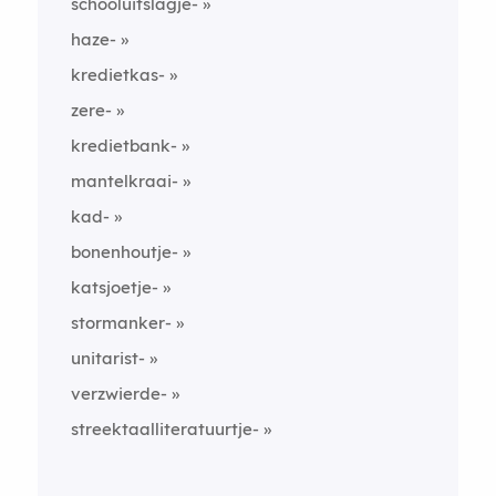
schooluitslagje-
haze-
kredietkas-
zere-
kredietbank-
mantelkraai-
kad-
bonenhoutje-
katsjoetje-
stormanker-
unitarist-
verzwierde-
streektaalliteratuurtje-