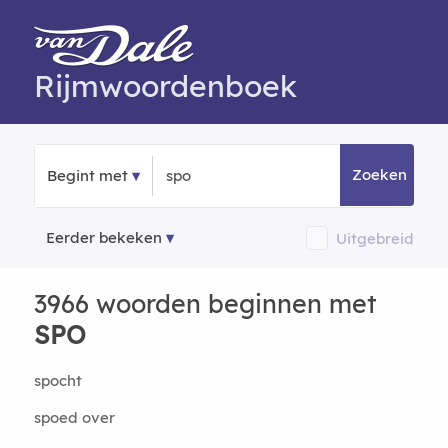
Rijmwoordenboek
Zoeken
Begint met
Eerder bekeken
Uitgebreid
3966 woorden beginnen met
SPO
spocht
spoed over