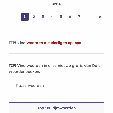
zien.
1
2
3
4
5
6
7
»
TIP!
Vind
woorden die eindigen op -spo
TIP!
Vind woorden in onze nieuwe gratis Van Dale
Woordenboeken:
Puzzelwoorden
Top 100 rijmwoorden