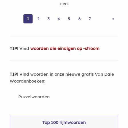
zien.
1
2
3
4
5
6
7
»
TIP!
Vind
woorden die eindigen op -stroom
TIP!
Vind woorden in onze nieuwe gratis Van Dale
Woordenboeken:
Puzzelwoorden
Top 100 rijmwoorden