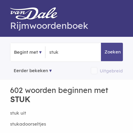
Rijmwoordenboek
Zoeken
Begint met
Eerder bekeken
Uitgebreid
602 woorden beginnen met
STUK
stuk uit
stukadoorseltjes