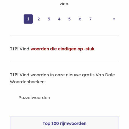
zien.
1
2
3
4
5
6
7
»
TIP!
Vind
woorden die eindigen op -stuk
TIP!
Vind woorden in onze nieuwe gratis Van Dale
Woordenboeken:
Puzzelwoorden
Top 100 rijmwoorden