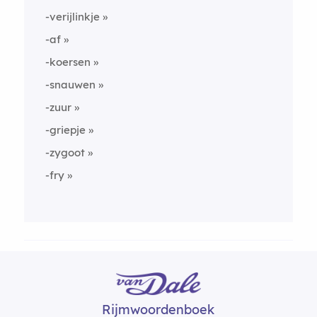
-verijlinkje
-af
-koersen
-snauwen
-zuur
-griepje
-zygoot
-fry
Rijmwoordenboek