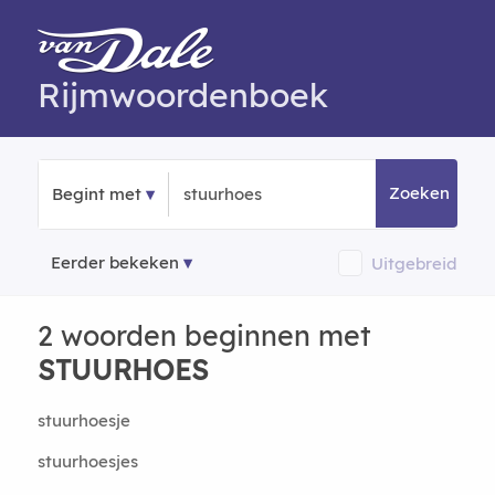
Rijmwoordenboek
Zoeken
Begint met
Eerder bekeken
Uitgebreid
2 woorden beginnen met
STUURHOES
stuurhoesje
stuurhoesjes