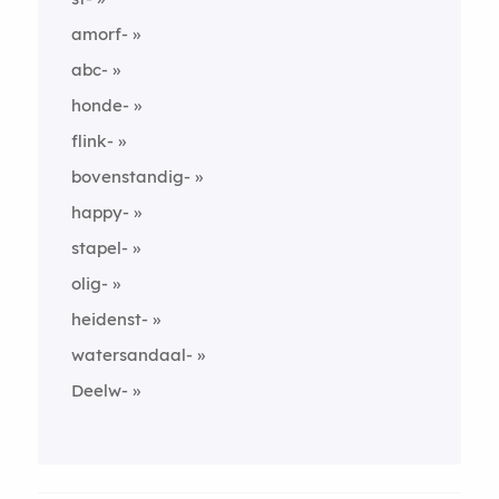
amorf-
abc-
honde-
flink-
bovenstandig-
happy-
stapel-
olig-
heidenst-
watersandaal-
Deelw-