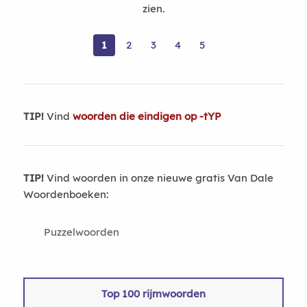
zien.
1
2
3
4
5
TIP!
Vind
woorden die eindigen op -tYP
TIP!
Vind woorden in onze nieuwe gratis Van Dale
Woordenboeken:
Puzzelwoorden
Top 100 rijmwoorden