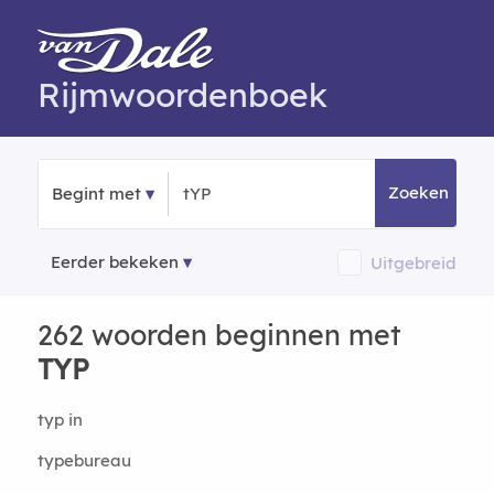
Rijmwoordenboek
Zoeken
Begint met
Eerder bekeken
Uitgebreid
262 woorden beginnen met
TYP
typ in
typebureau