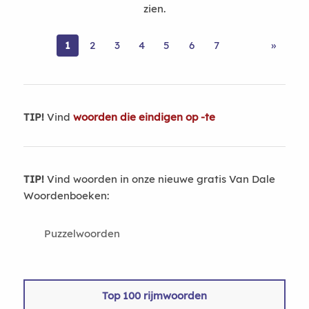
zien.
1
2
3
4
5
6
7
»
TIP!
Vind
woorden die eindigen op -te
TIP!
Vind woorden in onze nieuwe gratis Van Dale
Woordenboeken:
Puzzelwoorden
Top 100 rijmwoorden