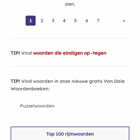
zien.
1
2
3
4
5
6
7
»
TIP!
Vind
woorden die eindigen op -tegen
TIP!
Vind woorden in onze nieuwe gratis Van Dale
Woordenboeken:
Puzzelwoorden
Top 100 rijmwoorden