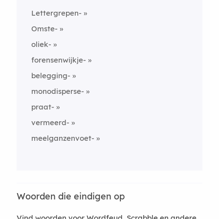
Lettergrepen-
Omste-
oliek-
forensenwijkje-
belegging-
monodisperse-
praat-
vermeerd-
meelganzenvoet-
Woorden die eindigen op
Vind woorden voor Wordfeud, Scrabble en andere