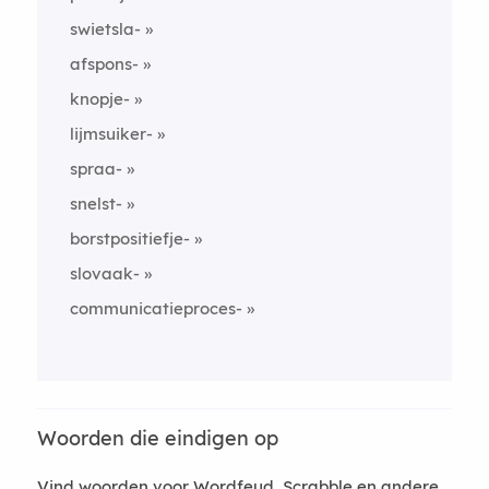
swietsla-
afspons-
knopje-
lijmsuiker-
spraa-
snelst-
borstpositiefje-
slovaak-
communicatieproces-
Woorden die eindigen op
Vind woorden voor Wordfeud, Scrabble en andere