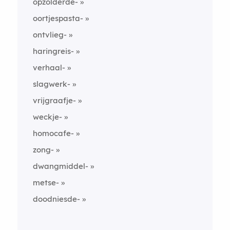
opzolderde-
oortjespasta-
ontvlieg-
haringreis-
verhaal-
slagwerk-
vrijgraafje-
weckje-
homocafe-
zong-
dwangmiddel-
metse-
doodniesde-