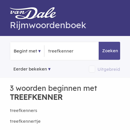
Rijmwoordenboek
Zoeken
Begint met
Eerder bekeken
Uitgebreid
3 woorden beginnen met
TREEFKENNER
treefkenners
treefkennertje