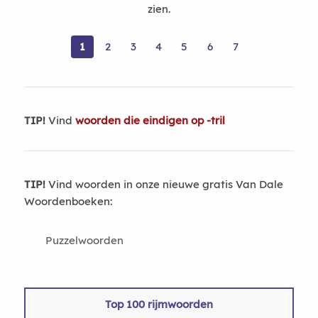
zien.
1
2
3
4
5
6
7
TIP!
Vind
woorden die eindigen op -tril
TIP!
Vind woorden in onze nieuwe gratis Van Dale
Woordenboeken:
Puzzelwoorden
Top 100 rijmwoorden