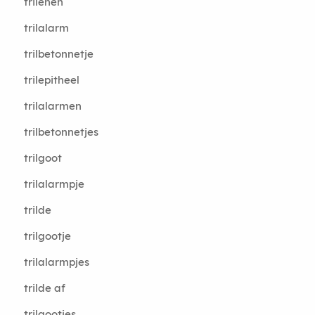
trilenen
trilalarm
trilbetonnetje
trilepitheel
trilalarmen
trilbetonnetjes
trilgoot
trilalarmpje
trilde
trilgootje
trilalarmpjes
trilde af
trilgootjes