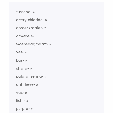
tusseno-
acetylchloride-
oproerkraaier-
omwoele-
woensdagmarkt-
vet-
bas-
strata-
palatalizering-
antithese-
vas-
licht-
purpte-