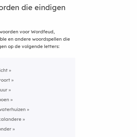
rden die eindigen
woorden voor Wordfeud,
ble en andere woordspellen die
gen op de volgende letters:
licht
voort
tuur
boen
waterhuizen
kalandere
onder