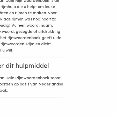
an Dale Rijmwoordenboek is de
erijmhulp die u helpt om leuke
hten en rijmen te maken. Voor
rklaas rijmen was nog nooit zo
udig! Vul een woord, naam,
kwoord, gezegde of uitdrukking
n het rijmwoordenboek geeft u de
 rijmwoorden. Rijm en dicht
 u wilt.
r dit hulpmiddel
an Dale Rijmwoordenboek toont
oorden op basis van Nederlandse
raak.