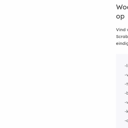
Woo
op
Vind 
Scrab
eindi
-
-
-
-
-
-
-