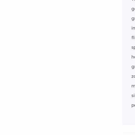
g
g
i
fl
s
h
g
z
m
s
p