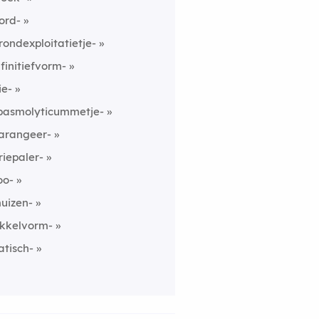
ord-
rondexploitatietje-
nfinitiefvorm-
ie-
pasmolyticummetje-
arangeer-
riepaler-
oo-
uizen-
ikkelvorm-
atisch-