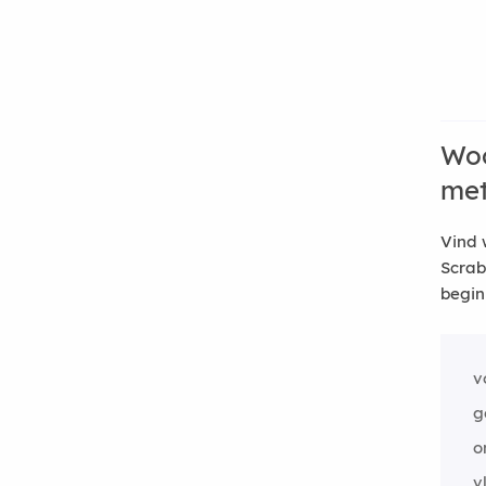
Woo
me
Vind 
Scrab
begin
v
g
o
v