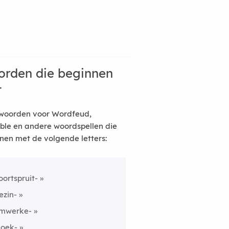
rden die beginnen
t
woorden voor Wordfeud,
ble en andere woordspellen die
nen met de volgende letters:
oortspruit-
ezin-
mwerke-
loek-