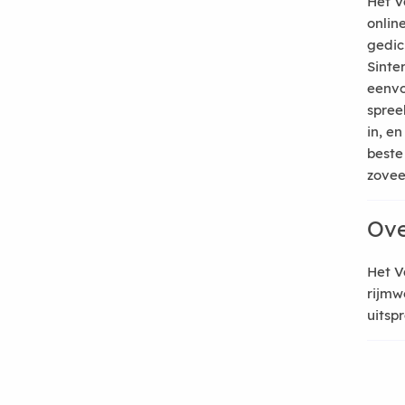
Het V
onlin
gedic
Sinte
eenvo
spree
in, e
beste
zoveel
Ove
Het V
rijmw
uitsp