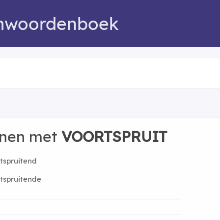
mwoordenboek
nnen met
VOORTSPRUIT
tspruitend
tspruitende