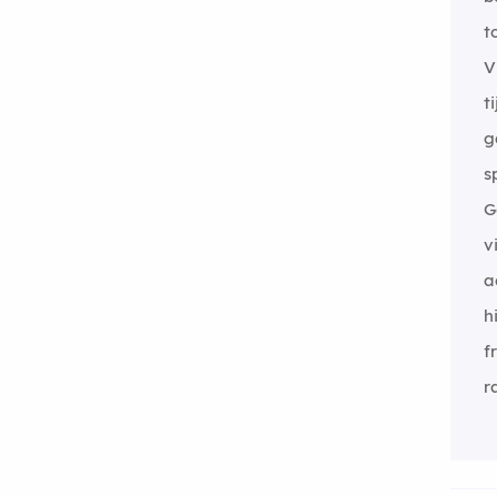
t
V
t
g
s
G
v
a
h
f
r