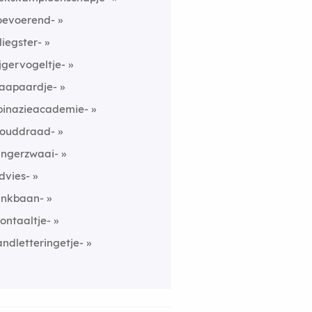
oevoerend-
liegster-
ijgervogeltje-
aapaardje-
pinazieacademie-
ouddraad-
ingerzwaai-
dvies-
inkbaan-
rontaaltje-
andletteringetje-