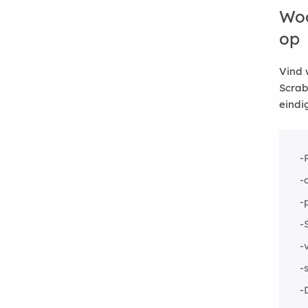
Woo
op
Vind 
Scrab
eindi
-
-
-
-
-
-
-