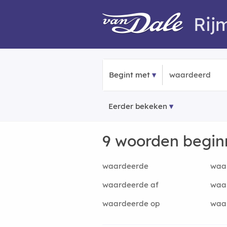
Rij
Begint met
Eerder bekeken
9 woorden begi
waardeerde
waa
waardeerde af
waa
waardeerde op
waa