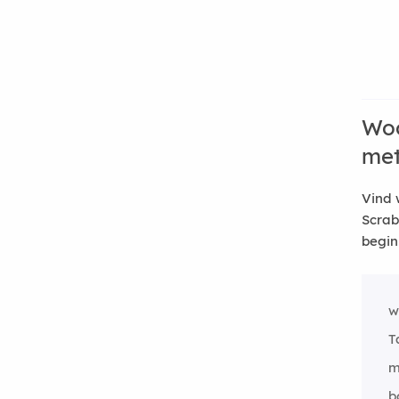
Woo
me
Vind 
Scrab
begin
w
T
m
b