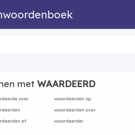
mwoordenboek
nnen met
WAARDEERD
rdeerde over
waardeerden op
rdeerden
waardeerden over
rdeerden af
waardeerder