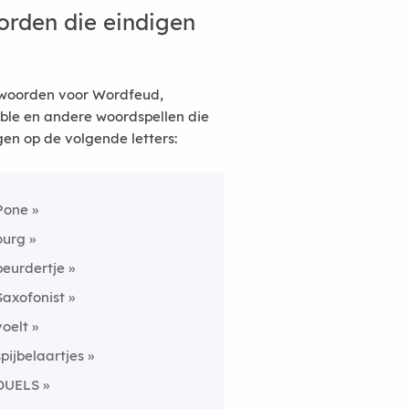
rden die eindigen
woorden voor Wordfeud,
ble en andere woordspellen die
gen op de volgende letters:
Pone
ourg
peurdertje
Saxofonist
voelt
spijbelaartjes
DUELS