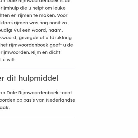
an Dale Rijmwoordenboek is de
erijmhulp die u helpt om leuke
hten en rijmen te maken. Voor
rklaas rijmen was nog nooit zo
udig! Vul een woord, naam,
kwoord, gezegde of uitdrukking
n het rijmwoordenboek geeft u de
 rijmwoorden. Rijm en dicht
 u wilt.
r dit hulpmiddel
an Dale Rijmwoordenboek toont
oorden op basis van Nederlandse
raak.