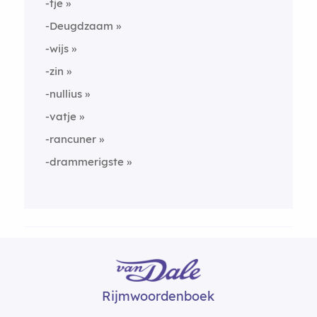
-tje
-Deugdzaam
-wijs
-zin
-nullius
-vatje
-rancuner
-drammerigste
Rijmwoordenboek