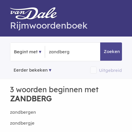
Rijmwoordenboek
Zoeken
Begint met
Eerder bekeken
Uitgebreid
3 woorden beginnen met
ZANDBERG
zandbergen
zandbergje