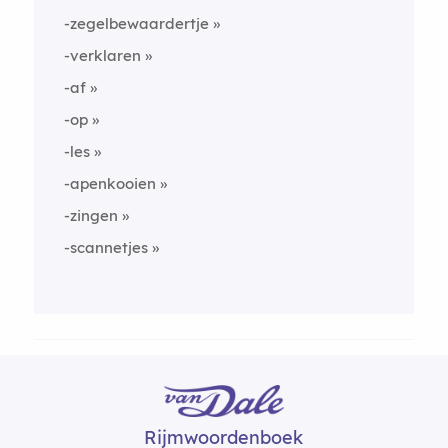
-zegelbewaardertje
-verklaren
-af
-op
-les
-apenkooien
-zingen
-scannetjes
Rijmwoordenboek