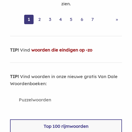
zien.
1
2
3
4
5
6
7
»
TIP!
Vind
woorden die eindigen op -zo
TIP!
Vind woorden in onze nieuwe gratis Van Dale
Woordenboeken:
Puzzelwoorden
Top 100 rijmwoorden