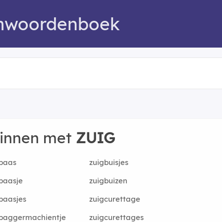
mwoordenboek
ginnen met
ZUIG
baas
zuigbuisjes
baasje
zuigbuizen
baasjes
zuigcurettage
gbaggermachientje
zuigcurettages