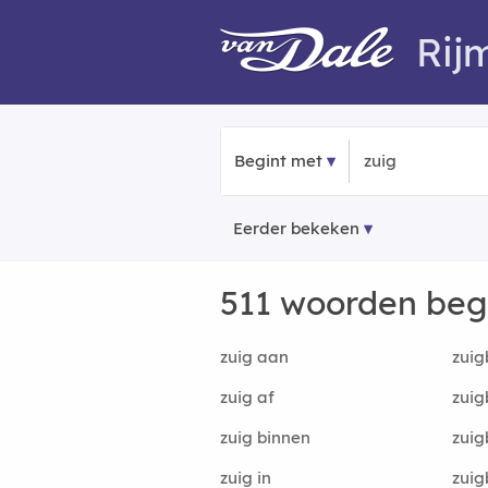
Rij
Begint met
Eerder bekeken
511 woorden be
zuig aan
zuig
zuig af
zuig
zuig binnen
zuig
zuig in
zui