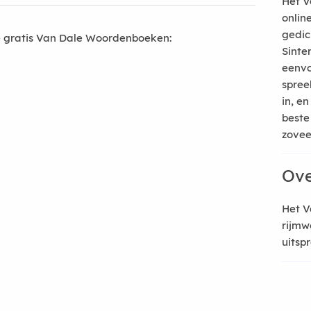
Het V
onlin
gedic
 gratis Van Dale Woordenboeken:
Sinte
eenvo
spree
in, e
beste
zoveel
Ove
Het V
rijmw
uitsp