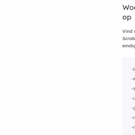
Woo
op
Vind 
Scrab
eindi
-
-
-
-
-
-
-