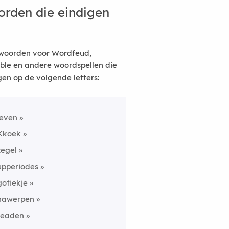
rden die eindigen
woorden voor Wordfeud,
ble en andere woordspellen die
gen op de volgende letters:
leven
Kkoek
zegel
upperiodes
gotiekje
nawerpen
readen