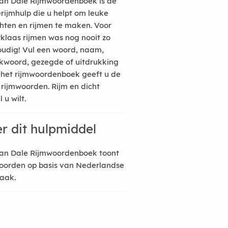
an Dale Rijmwoordenboek is de
erijmhulp die u helpt om leuke
hten en rijmen te maken. Voor
rklaas rijmen was nog nooit zo
udig! Vul een woord, naam,
kwoord, gezegde of uitdrukking
n het rijmwoordenboek geeft u de
 rijmwoorden. Rijm en dicht
 u wilt.
r dit hulpmiddel
an Dale Rijmwoordenboek toont
oorden op basis van Nederlandse
raak.