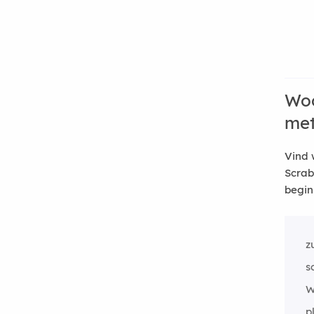
Woo
me
Vind 
Scrab
begin
z
s
W
p