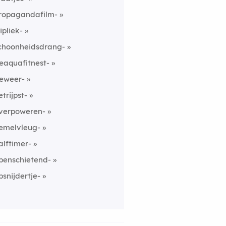
ropagandafilm-
ripliek-
choonheidsdrang-
eaquafitnest-
eweer-
etrijpst-
verpoweren-
emelvleug-
alftimer-
penschietend-
psnijdertje-