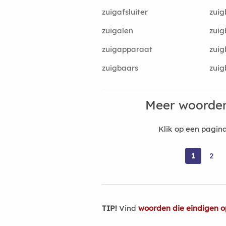
zuigafsluiter
zuig
zuigalen
zuig
zuigapparaat
zuig
zuigbaars
zuig
Meer woorden
Klik op een pagi
1
2
TIP!
Vind
woorden die eindigen o