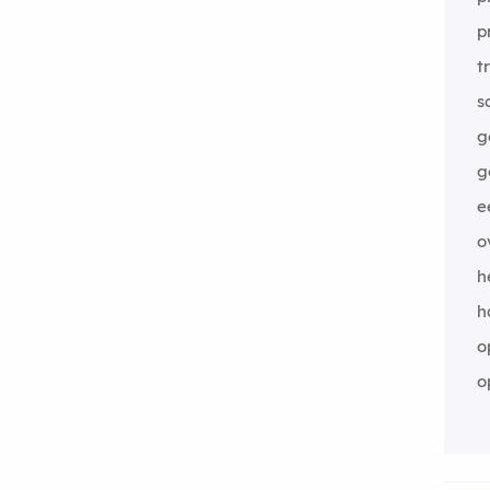
p
t
s
g
g
e
o
h
h
o
o