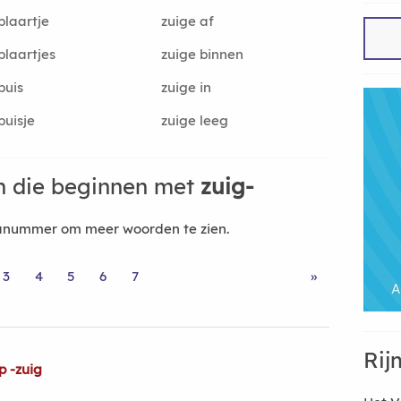
blaartje
zuige af
blaartjes
zuige binnen
buis
zuige in
buisje
zuige leeg
 die beginnen met
zuig-
nanummer om meer woorden te zien.
3
4
5
6
7
»
Rij
p -zuig