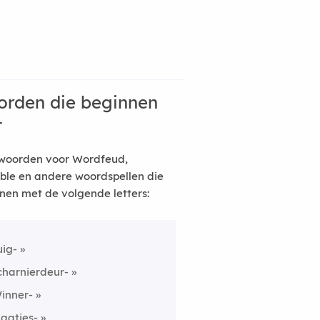
rden die beginnen
t
woorden voor Wordfeud,
ble en andere woordspellen die
nen met de volgende letters:
uig-
charnierdeur-
inner-
laatjes-