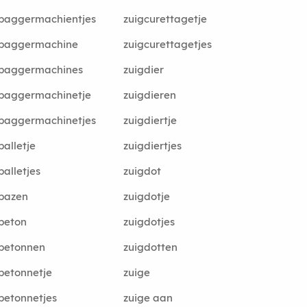
baggermachientjes
zuigcurettagetje
gbaggermachine
zuigcurettagetjes
gbaggermachines
zuigdier
gbaggermachinetje
zuigdieren
baggermachinetjes
zuigdiertje
balletje
zuigdiertjes
balletjes
zuigdot
bazen
zuigdotje
beton
zuigdotjes
betonnen
zuigdotten
betonnetje
zuige
betonnetjes
zuige aan