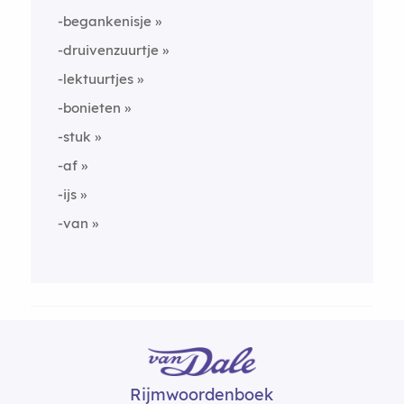
-begankenisje
-druivenzuurtje
-lektuurtjes
-bonieten
-stuk
-af
-ijs
-van
Rijmwoordenboek