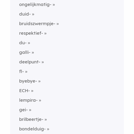
ongelijkmatig-
duid-
bruidszwermpje-
respektief-
du-
galli-
deelpunt-
fl-
byebye-
ECH-
lempira-
gei-
brilbeertje-
bondelduig-