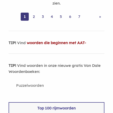
zien.
1
2
3
4
5
6
7
»
TIP!
Vind
woorden die beginnen met AAT-
TIP!
Vind woorden in onze nieuwe gratis Van Dale
Woordenboeken:
Puzzelwoorden
Top 100 rijmwoorden