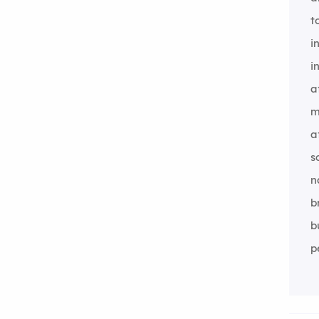
t
i
i
a
m
a
s
n
b
b
p