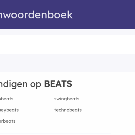
mwoordenboek
indigen op
BEATS
sbeats
swingbeats
seybeats
technobeats
erbeats