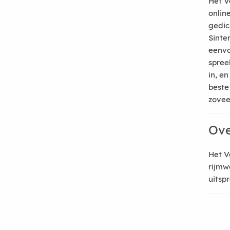
Het V
onlin
gedic
Sinte
eenvo
spree
in, e
beste
zoveel
Ove
Het V
rijmw
uitsp