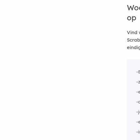
Woo
op
Vind 
Scrab
eindi
-
-
-
-
-
-
-