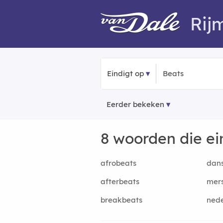
Rij
Eindigt op
Eerder bekeken
8 woorden die e
afrobeats
dan
afterbeats
mer
breakbeats
ned