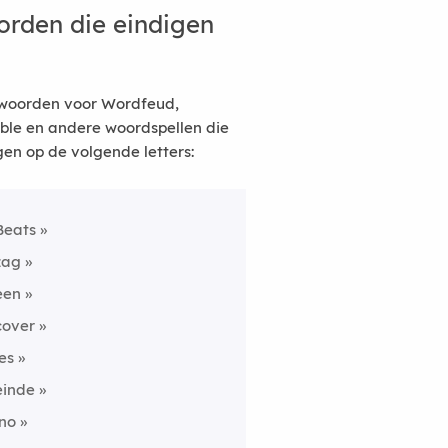
rden die eindigen
woorden voor Wordfeud,
ble en andere woordspellen die
gen op de volgende letters:
Beats
zag
een
cover
jes
einde
ino