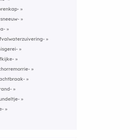
orenkap-
nsneeuw-
na-
fvalwaterzuivering-
isgerei-
fkijke-
chorremorrie-
achtbraak-
rand-
undeltje-
e-