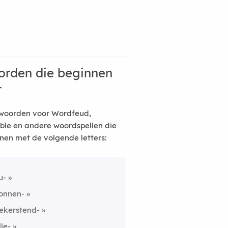
rden die beginnen
t
woorden voor Wordfeud,
ble en andere woordspellen die
nen met de volgende letters:
u-
onnen-
ekerstend-
lle-