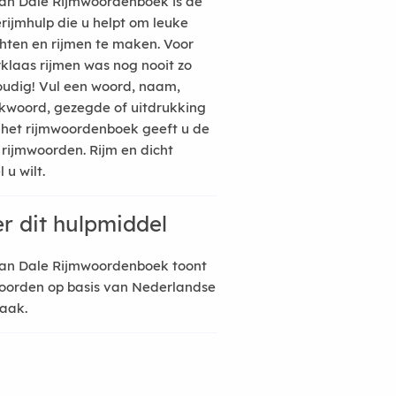
an Dale Rijmwoordenboek is de
erijmhulp die u helpt om leuke
hten en rijmen te maken. Voor
rklaas rijmen was nog nooit zo
udig! Vul een woord, naam,
kwoord, gezegde of uitdrukking
n het rijmwoordenboek geeft u de
 rijmwoorden. Rijm en dicht
 u wilt.
r dit hulpmiddel
an Dale Rijmwoordenboek toont
oorden op basis van Nederlandse
raak.