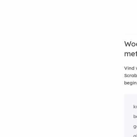
Woo
me
Vind 
Scrab
begin
k
b
g
a