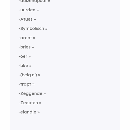
-duizendpoot
-uurden
-Atues
-Symbolisch
-arent
-bries
-oer
-bke
-(belg.n.)
-trapt
-Zeggende
-Zeepten
-elandje