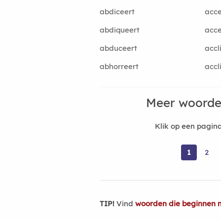
abdiceert
acce
abdiqueert
acce
abduceert
accl
abhorreert
accl
Meer woorde
Klik op een pagi
1
2
TIP!
Vind
woorden die beginnen 