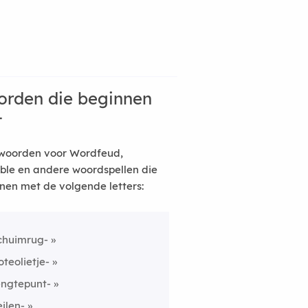
rden die beginnen
t
woorden voor Wordfeud,
ble en andere woordspellen die
nen met de volgende letters:
chuimrug-
oteolietje-
engtepunt-
eilen-