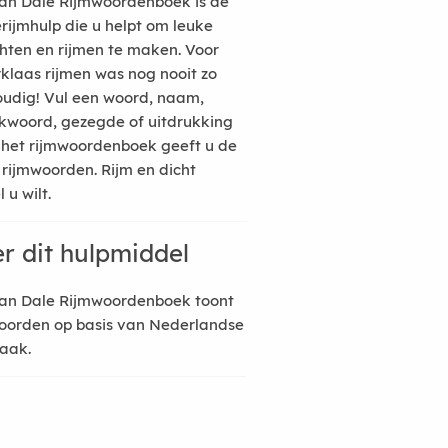
an Dale Rijmwoordenboek is de
erijmhulp die u helpt om leuke
hten en rijmen te maken. Voor
rklaas rijmen was nog nooit zo
udig! Vul een woord, naam,
kwoord, gezegde of uitdrukking
n het rijmwoordenboek geeft u de
 rijmwoorden. Rijm en dicht
 u wilt.
r dit hulpmiddel
an Dale Rijmwoordenboek toont
oorden op basis van Nederlandse
raak.