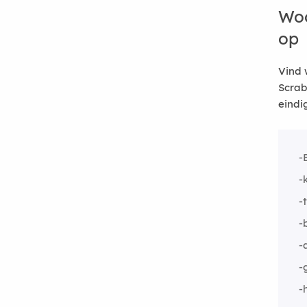
Woo
op
Vind 
Scrab
eindi
-
-
-
-
-
-
-