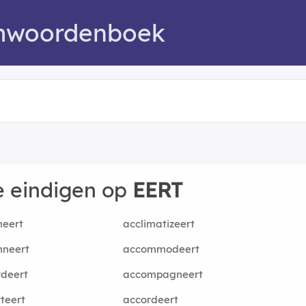
mwoordenboek
e eindigen op
EERT
meert
acclimatizeert
nneert
accommodeert
deert
accompagneert
teert
accordeert