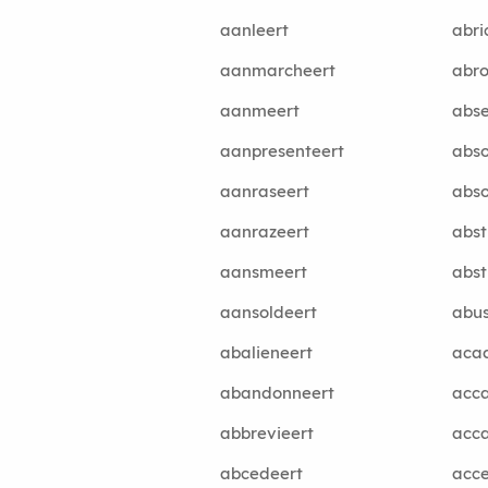
aanleert
abri
aanmarcheert
abro
aanmeert
abse
aanpresenteert
abso
aanraseert
abso
aanrazeert
abst
aansmeert
abst
aansoldeert
abus
abalieneert
aca
abandonneert
acca
abbrevieert
acca
abcedeert
acce