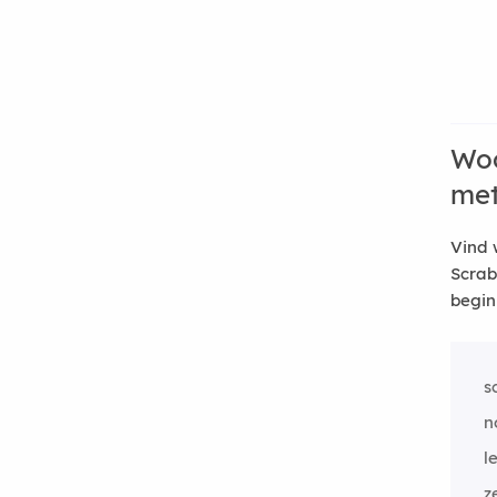
Woo
me
Vind 
Scrab
begin
s
n
l
z