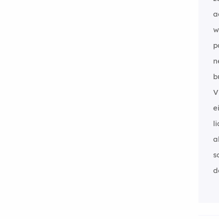
a
w
p
n
b
V
e
l
a
s
d