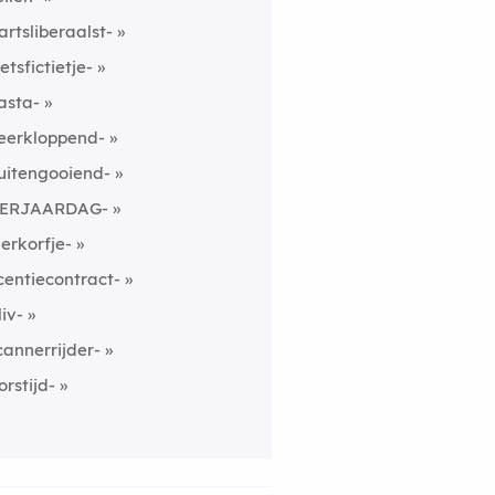
artsliberaalst-
etsfictietje-
asta-
eerkloppend-
uitengooiend-
ERJAARDAG-
ierkorfje-
icentiecontract-
liv-
cannerrijder-
orstijd-