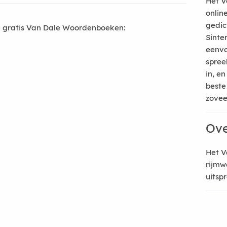
Het V
onlin
gedic
 gratis Van Dale Woordenboeken:
Sinte
eenvo
spree
in, e
beste
zoveel
Ove
Het V
rijmw
uitsp