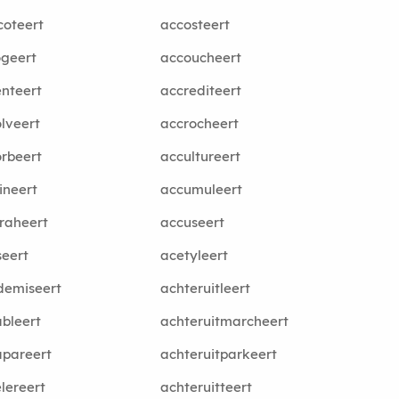
coteert
accosteert
geert
accoucheert
nteert
accrediteert
lveert
accrocheert
rbeert
accultureert
ineert
accumuleert
raheert
accuseert
eert
acetyleert
demiseert
achteruitleert
bleert
achteruitmarcheert
pareert
achteruitparkeert
lereert
achteruitteert