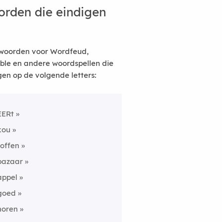
rden die eindigen
woorden voor Wordfeud,
ble en andere woordspellen die
gen op de volgende letters:
EERt
kou
toffen
bazaar
appel
goed
horen