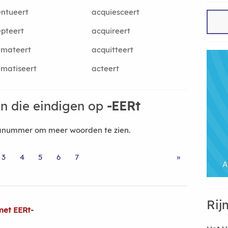
ntueert
acquiesceert
pteert
acquireert
imateert
acquitteert
imatiseert
acteert
n die eindigen op
-EERt
nanummer om meer woorden te zien.
3
4
5
6
7
»
Rij
met EERt-