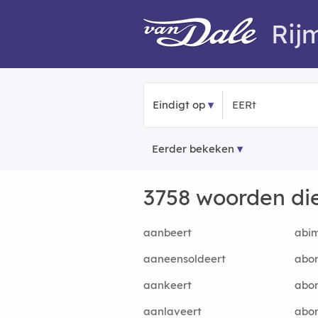
Rij
Eindigt op
Eerder bekeken
3758 woorden di
aanbeert
abi
aaneensoldeert
abo
aankeert
abor
aanlaveert
abor