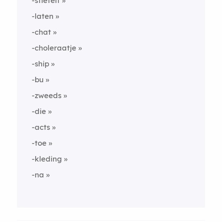
-stiefelt
-laten
-chat
-choleraatje
-ship
-bu
-zweeds
-die
-acts
-toe
-kleding
-na