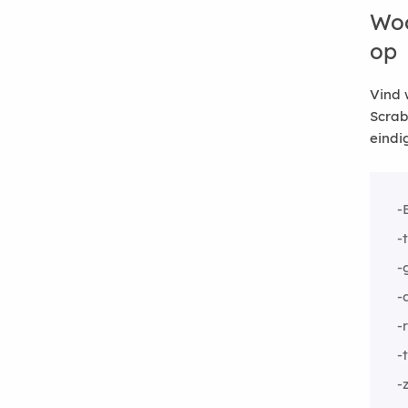
Woo
op
Vind 
Scrab
eindi
-
-
-
-
-
-
-z