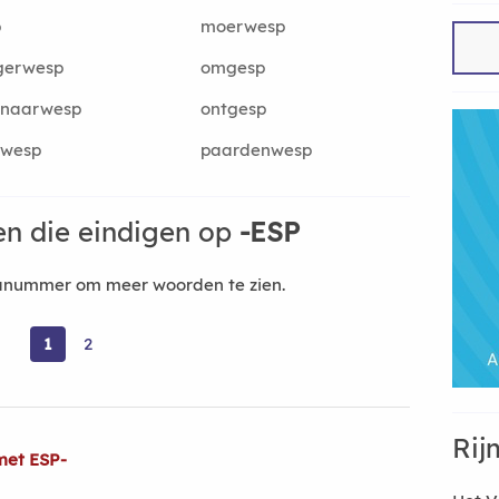
p
moerwesp
gerwesp
omgesp
rnaarwesp
ontgesp
twesp
paardenwesp
n die eindigen op
-ESP
nanummer om meer woorden te zien.
1
2
Rij
met ESP-