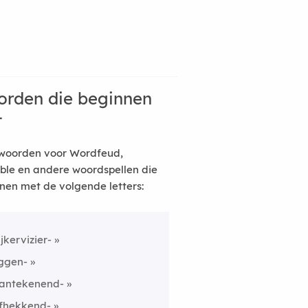
rden die beginnen
t
woorden voor Wordfeud,
ble en andere woordspellen die
nen met de volgende letters:
ijkervizier-
iggen-
antekenend-
fhekkend-