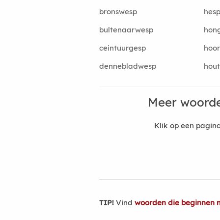
bronswesp
hes
bultenaarwesp
hon
ceintuurgesp
hoo
dennebladwesp
hou
Meer woorde
Klik op een pagi
TIP!
Vind
woorden die beginnen 