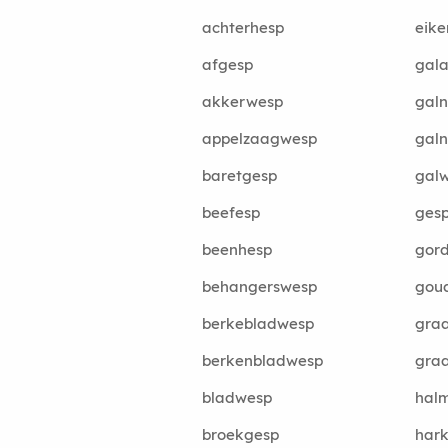
achterhesp
eik
afgesp
gal
akkerwesp
gal
appelzaagwesp
gal
baretgesp
gal
beefesp
ges
beenhesp
gor
behangerswesp
gou
berkebladwesp
gra
berkenbladwesp
gra
bladwesp
hal
broekgesp
har