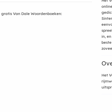
Het V
onlin
gedic
 gratis Van Dale Woordenboeken:
Sinte
eenvo
spree
in, e
beste
zoveel
Ove
Het V
rijmw
uitsp