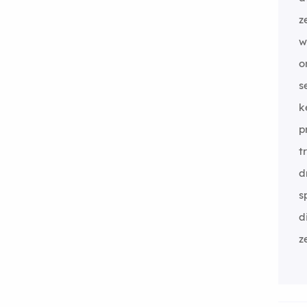
z
w
o
s
k
p
t
d
s
d
z