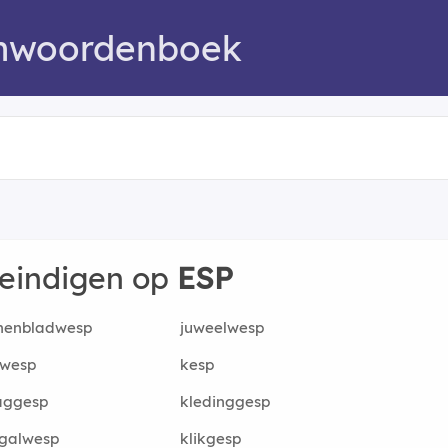
mwoordenboek
 eindigen op
ESP
nenbladwesp
juweelwesp
kwesp
kesp
aggesp
kledinggesp
egalwesp
klikgesp