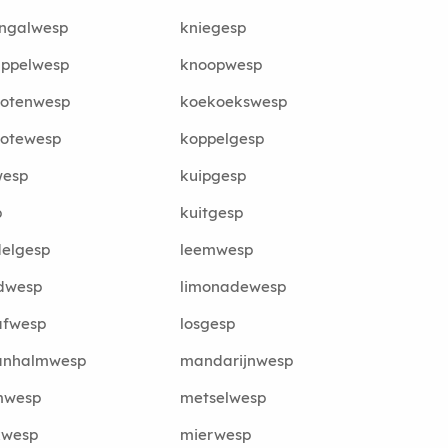
engalwesp
kniegesp
appelwesp
knoopwesp
notenwesp
koekoekswesp
notewesp
koppelgesp
wesp
kuipgesp
p
kuitgesp
delgesp
leemwesp
dwesp
limonadewesp
afwesp
losgesp
anhalmwesp
mandarijnwesp
mwesp
metselwesp
kwesp
mierwesp