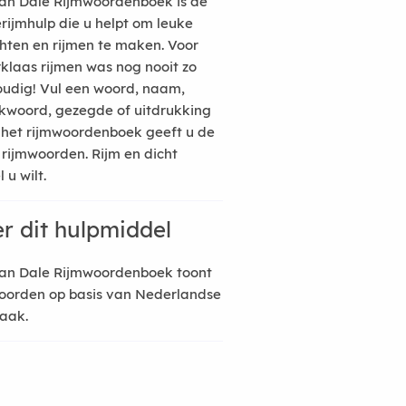
an Dale Rijmwoordenboek is de
erijmhulp die u helpt om leuke
hten en rijmen te maken. Voor
rklaas rijmen was nog nooit zo
udig! Vul een woord, naam,
kwoord, gezegde of uitdrukking
n het rijmwoordenboek geeft u de
 rijmwoorden. Rijm en dicht
 u wilt.
r dit hulpmiddel
an Dale Rijmwoordenboek toont
oorden op basis van Nederlandse
raak.