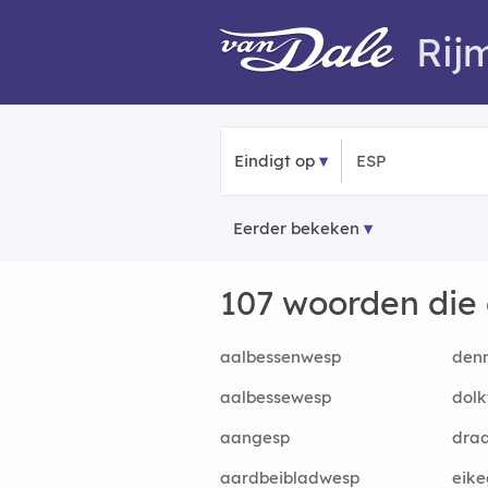
Rij
Eindigt op
Eerder bekeken
107 woorden die
aalbessenwesp
den
aalbessewesp
dol
aangesp
dra
aardbeibladwesp
eik