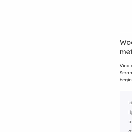
Woo
me
Vind 
Scrab
begin
k
l
a
a