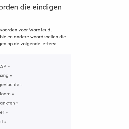
rden die eindigen
woorden voor Wordfeud,
ble en andere woordspellen die
gen op de volgende letters:
ESP
tsing
gevluchte
doorn
rankten
ter
it