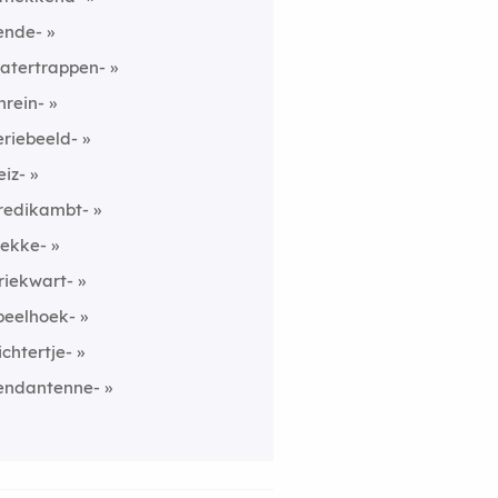
ende-
atertrappen-
nrein-
eriebeeld-
eiz-
redikambt-
rekke-
riekwart-
peelhoek-
ichtertje-
endantenne-