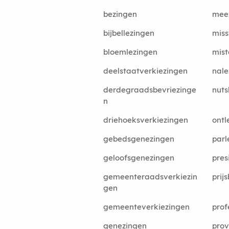
bezingen
mee
bijbellezingen
miss
bloemlezingen
mist
deelstaatverkiezingen
nale
derdegraadsbevriezinge
nuts
n
driehoeksverkiezingen
ontl
gebedsgenezingen
parl
geloofsgenezingen
pres
gemeenteraadsverkiezin
prij
gen
gemeenteverkiezingen
prof
genezingen
prov