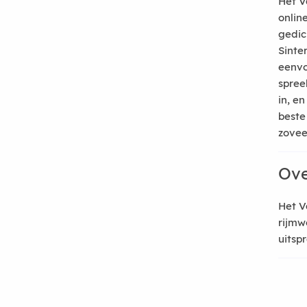
Het V
onlin
gedic
Sinte
eenvo
spree
in, e
beste
zoveel
Ove
Het V
rijmw
uitsp