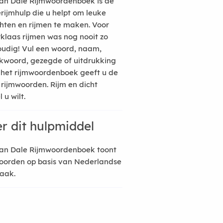
an Dale Rijmwoordenboek is de
erijmhulp die u helpt om leuke
hten en rijmen te maken. Voor
rklaas rijmen was nog nooit zo
udig! Vul een woord, naam,
kwoord, gezegde of uitdrukking
n het rijmwoordenboek geeft u de
 rijmwoorden. Rijm en dicht
 u wilt.
r dit hulpmiddel
an Dale Rijmwoordenboek toont
oorden op basis van Nederlandse
raak.