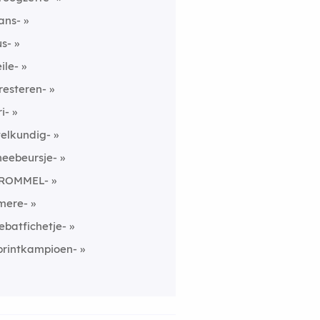
ans-
us-
eile-
resteren-
ri-
telkundig-
heebeursje-
ROMMEL-
mere-
ebatfichetje-
printkampioen-