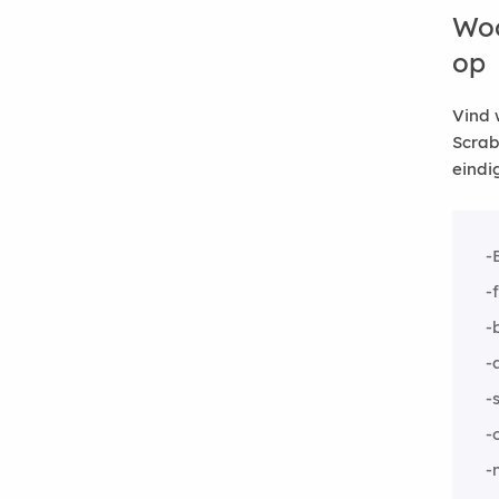
Woo
op
Vind 
Scrab
eindi
-
-
-
-
-
-
-