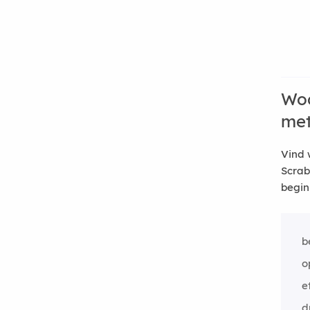
Woo
me
Vind 
Scrab
begin
b
o
e
d