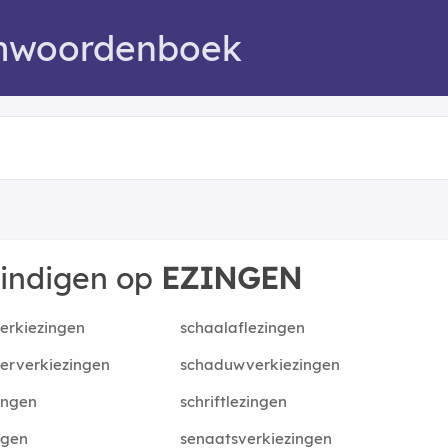
mwoordenboek
eindigen op
EZINGEN
erkiezingen
schaalaflezingen
erverkiezingen
schaduwverkiezingen
ingen
schriftlezingen
ngen
senaatsverkiezingen