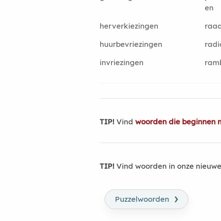
en
herverkiezingen
raad
huurbevriezingen
radi
invriezingen
ram
TIP!
Vind
woorden die beginnen 
TIP!
Vind woorden in onze nieuwe
›
Puzzelwoorden