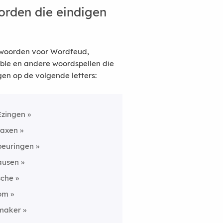
rden die eindigen
woorden voor Wordfeud,
ble en andere woordspellen die
gen op de volgende letters:
Ezingen
faxen
beuringen
ausen
sche
om
maker