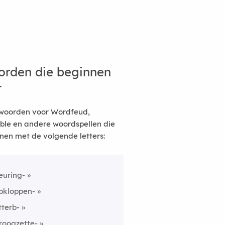
rden die beginnen
t
woorden voor Wordfeud,
ble en andere woordspellen die
nen met de volgende letters:
euring-
pkloppen-
tterb-
roogzette-