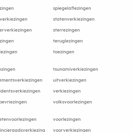
zingen
spiegelaflezingen
verkiezingen
statenverkiezingen
erverkiezingen
sterrezingen
zingen
teruglezingen
lezingen
toezingen
ezingen
tsunamiverkiezingen
ementsverkiezingen
uitverkiezingen
identsverkiezingen
verkiezingen
sbevriezingen
volksvoorlezingen
etenvoorlezingen
voorlezingen
incieraadsverkiezing
voorverkiezingen