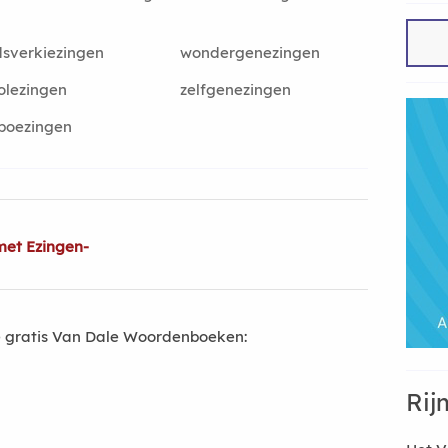
sverkiezingen
wondergenezingen
olezingen
zelfgenezingen
boezingen
met Ezingen-
 gratis Van Dale Woordenboeken:
Rij