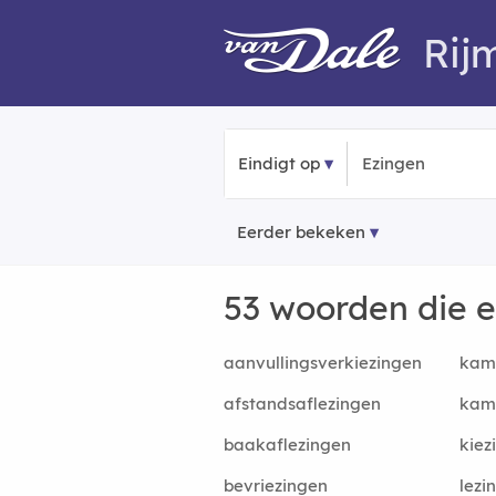
Rij
Eindigt op
Eerder bekeken
53 woorden die 
aanvullingsverkiezingen
kam
afstandsaflezingen
kam
baakaflezingen
kiez
bevriezingen
lezi