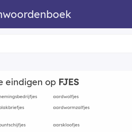
mwoordenboek
e eindigen op
FJES
emingsbedrijfjes
aardwolfjes
lakbriefjes
aardwormzalfjes
untschijfjes
aarskloofjes