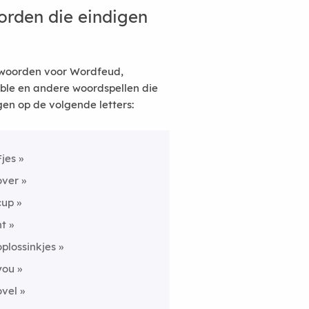
rden die eindigen
woorden voor Wordfeud,
ble en andere woordspellen die
gen op de volgende letters:
Fjes
over
cup
ht
oplossinkjes
you
ovel