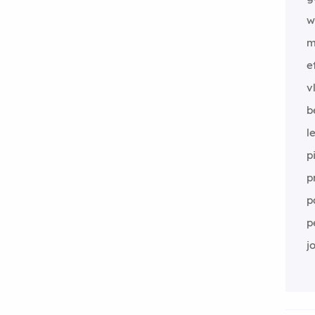
w
m
e
v
b
l
pi
p
p
p
j