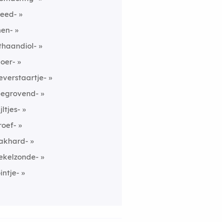
eed-
en-
thaandiol-
loer-
everstaartje-
eegrovend-
jltjes-
roef-
akhard-
ekelzonde-
ointje-