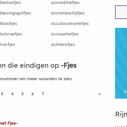
beiloofjes
accreditiefjes
bevingsgolfjes
accretieschijfjes
kloofjes
acculocomotiefjes
schroefjes
accusatiefjes
verfjes
achterafjes
n die eindigen op
-Fjes
nanummer om meer woorden te zien.
3
4
5
6
7
»
Rij
et Fjes-