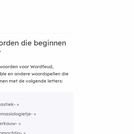
rden die beginnen
t
woorden voor Wordfeud,
ble en andere woordspellen die
nen met de volgende letters:
lastiek-
emasiologietje-
erkauw-
omachtig-