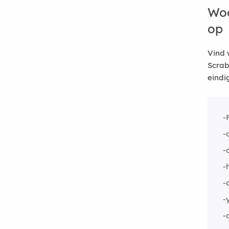
Woo
op
Vind 
Scrab
eindi
-
-
-
-
-
-
-