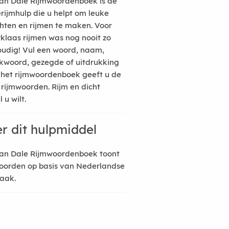
an Dale Rijmwoordenboek is de
erijmhulp die u helpt om leuke
hten en rijmen te maken. Voor
rklaas rijmen was nog nooit zo
udig! Vul een woord, naam,
kwoord, gezegde of uitdrukking
n het rijmwoordenboek geeft u de
 rijmwoorden. Rijm en dicht
 u wilt.
r dit hulpmiddel
an Dale Rijmwoordenboek toont
oorden op basis van Nederlandse
raak.