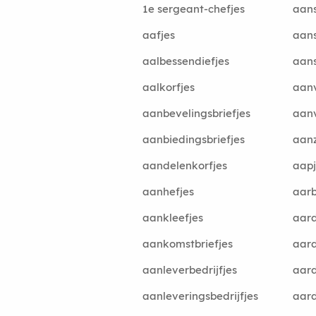
1e sergeant-chefjes
aans
aafjes
aans
aalbessendiefjes
aans
aalkorfjes
aanv
aanbevelingsbriefjes
aanv
aanbiedingsbriefjes
aanz
aandelenkorfjes
aapj
aanhefjes
aarb
aankleefjes
aard
aankomstbriefjes
aard
aanleverbedrijfjes
aard
aanleveringsbedrijfjes
aard