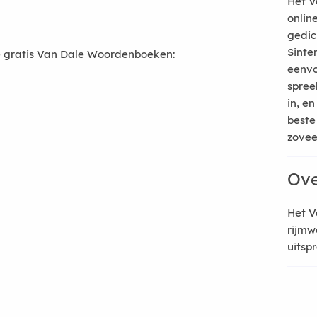
Het V
onlin
gedic
Sinte
 gratis Van Dale Woordenboeken:
eenvo
spree
in, e
beste
zoveel
Ove
Het V
rijmw
uitsp