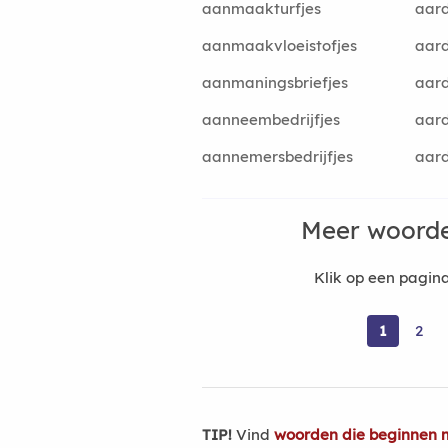
aanmaakturfjes
aard
aanmaakvloeistofjes
aard
aanmaningsbriefjes
aard
aanneembedrijfjes
aard
aannemersbedrijfjes
aard
Meer woorde
Klik op een pagi
1
2
TIP!
Vind
woorden die beginnen m