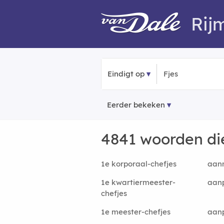
Rij
Eindigt op
Eerder bekeken
4841 woorden di
1e korporaal-chefjes
aann
1e kwartiermeester-
aanp
chefjes
1e meester-chefjes
aanp