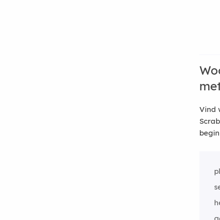
Woo
me
Vind 
Scrab
begin
p
s
h
g