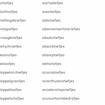
chafjes
aartsdiefjes
luitmofjes
aasraafjes
tellingsbriefjes
ablatiefjes
alsgolfjes
abonnementstariefjes
raagbriefjes
absolutiefjes
etschroefjes
absorbtiefjes
essnuifjes
absorptiefjes
eiloofjes
abtsstafjes
appelarchiefjes
acacialoofjes
appelgraafjes
acanthusmotiefjes
appelloofjes
acceleratieproefjes
appelschijfjes
accountantsbedrijfjes