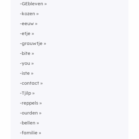
-GEbleven
-kozen
-eeuw
-etje
-grauwtje
-bite
-you
-iste
-contact
-Tjilp
-reppels
-ourden
-bellen
-familie