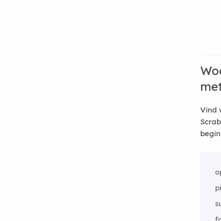
Woo
me
Vind 
Scrab
begin
o
p
s
f