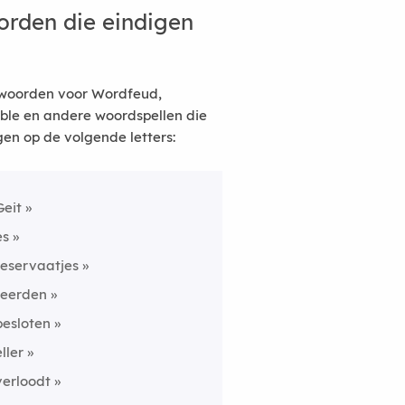
rden die eindigen
woorden voor Wordfeud,
ble en andere woordspellen die
gen op de volgende letters:
Geit
es
reservaatjes
reerden
besloten
eller
verloodt