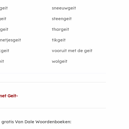
geit
sneeuwgeit
geit
steengeit
geit
thargeit
etjesgeit
tikgeit
geit
vooruit met de geit
it
wolgeit
et Geit-
 gratis Van Dale Woordenboeken: