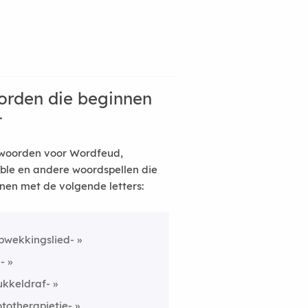
rden die beginnen
t
woorden voor Wordfeud,
ble en andere woordspellen die
nen met de volgende letters:
pwekkingslied-
i-
ukkeldraf-
ototherapietje-