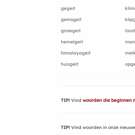
gegeit
klim
gemsgeit
klip
gnoegeit
land
hemelgeit
mann
himalayageit
melk
huisgeit
opge
TIP!
Vind
woorden die beginnen m
TIP!
Vind woorden in onze nieuwe