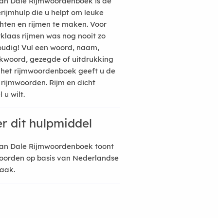
an Dale Rijmwoordenboek is de
erijmhulp die u helpt om leuke
hten en rijmen te maken. Voor
rklaas rijmen was nog nooit zo
udig! Vul een woord, naam,
kwoord, gezegde of uitdrukking
n het rijmwoordenboek geeft u de
 rijmwoorden. Rijm en dicht
 u wilt.
r dit hulpmiddel
an Dale Rijmwoordenboek toont
oorden op basis van Nederlandse
raak.