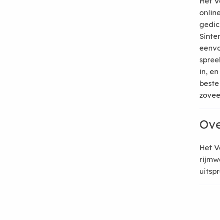
Het V
onlin
gedic
Sinte
eenvo
spree
in, e
beste
zoveel
Ove
Het V
rijmw
uitsp