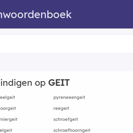
mwoordenboek
eindigen op
GEIT
eelgeit
pyreneeengeit
oorgeit
reegeit
miergeit
schroefgeit
lgeit
schroefhoorngeit