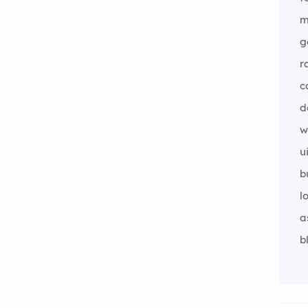
m
g
r
c
d
w
u
b
l
a
b