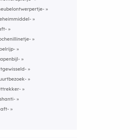
eubelontwerpertje-
eheimmiddel-
aft-
ochenillinetje-
oelrijp-
apenbijl-
itgewisseld-
uurtbezoek-
ottrekker-
shanti-
laft-