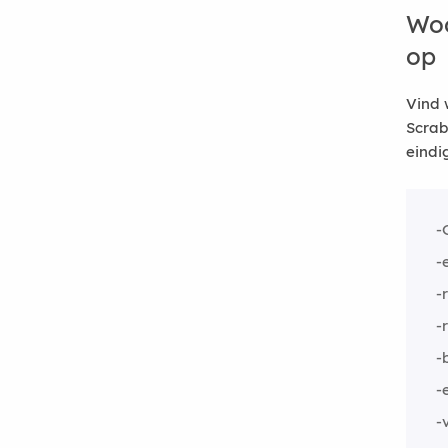
Woo
op
Vind 
Scrab
eindi
-
-
-
-
-
-
-