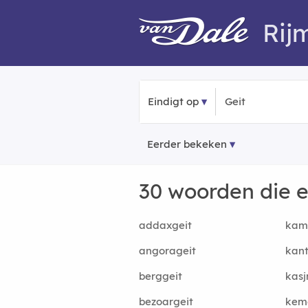
Rij
Eindigt op
Eerder bekeken
30 woorden die 
addaxgeit
kam
angorageit
kant
berggeit
kasj
bezoargeit
keme