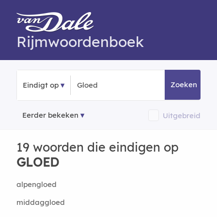
Rijmwoordenboek
Zoeken
Eindigt op
Eerder bekeken
Uitgebreid
19 woorden die eindigen op
GLOED
alpengloed
middaggloed