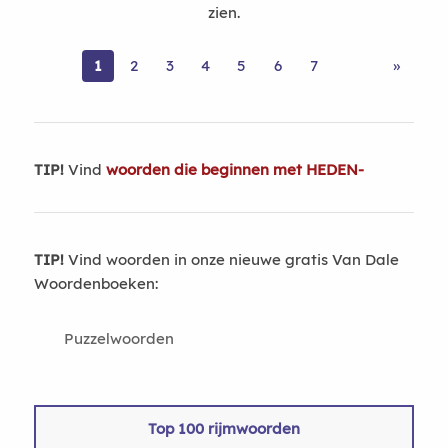
zien.
1
2
3
4
5
6
7
»
TIP!
Vind
woorden die beginnen met HEDEN-
TIP!
Vind woorden in onze nieuwe gratis Van Dale
Woordenboeken:
Puzzelwoorden
Top 100 rijmwoorden