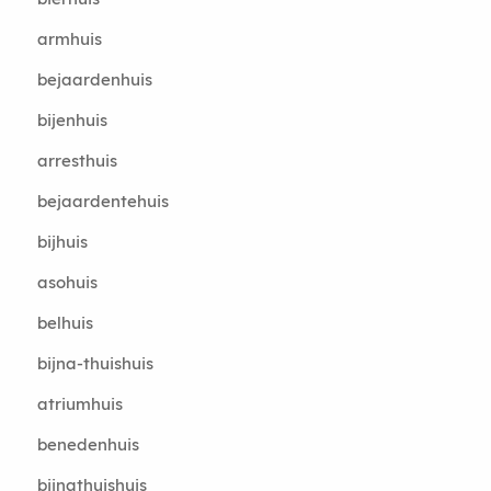
armhuis
bejaardenhuis
bijenhuis
arresthuis
bejaardentehuis
bijhuis
asohuis
belhuis
bijna-thuishuis
atriumhuis
benedenhuis
bijnathuishuis