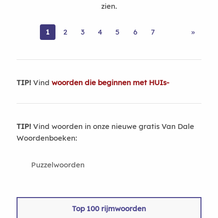
zien.
1
2
3
4
5
6
7
»
TIP!
Vind
woorden die beginnen met HUIs-
TIP!
Vind woorden in onze nieuwe gratis Van Dale
Woordenboeken:
Puzzelwoorden
Top 100 rijmwoorden