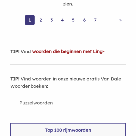
zien.
1
2
3
4
5
6
7
»
TIP!
Vind
woorden die beginnen met Ling-
TIP!
Vind woorden in onze nieuwe gratis Van Dale
Woordenboeken:
Puzzelwoorden
Top 100 rijmwoorden