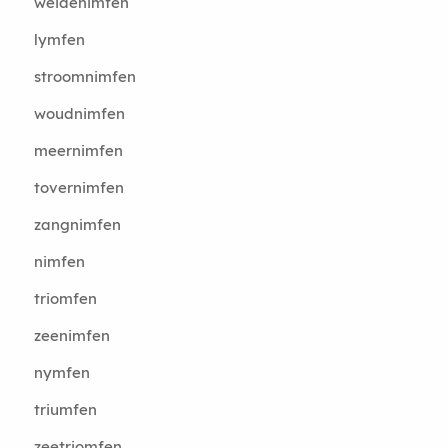
weidenimfen
lymfen
stroomnimfen
woudnimfen
meernimfen
tovernimfen
zangnimfen
nimfen
triomfen
zeenimfen
nymfen
triumfen
zeetriomfen