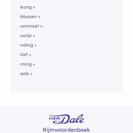
-kung
-blussen
-ontmoet
-ootje
-nding
-lief
-ming
-pak
Rijmwoordenboek