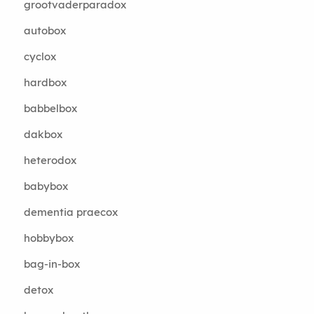
grootvaderparadox
autobox
cyclox
hardbox
babbelbox
dakbox
heterodox
babybox
dementia praecox
hobbybox
bag-in-box
detox