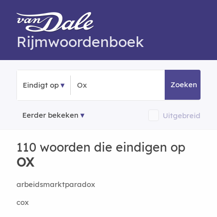
Rijmwoordenboek
Zoeken
Eindigt op
Eerder bekeken
Uitgebreid
110 woorden die eindigen op
OX
arbeidsmarktparadox
cox