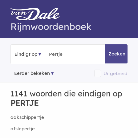
Rijmwoordenboek
Zoeken
Eindigt op
Eerder bekeken
Uitgebreid
1141 woorden die eindigen op
PERTJE
aakschippertje
afslepertje