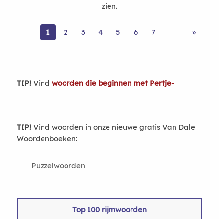
zien.
1
2
3
4
5
6
7
»
TIP!
Vind
woorden die beginnen met Pertje-
TIP!
Vind woorden in onze nieuwe gratis Van Dale
Woordenboeken:
Puzzelwoorden
Top 100 rijmwoorden