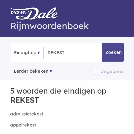
Rijmwoordenboek
Zoeken
Eindigt op
Eerder bekeken
Uitgebreid
5 woorden die eindigen op
REKEST
admissierekest
appelrekest