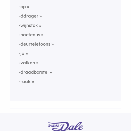
-op
-ddrager
-wijnstok
-hactenus
-deurtelefoons
-ja
-valken
-draadborstel
-raak