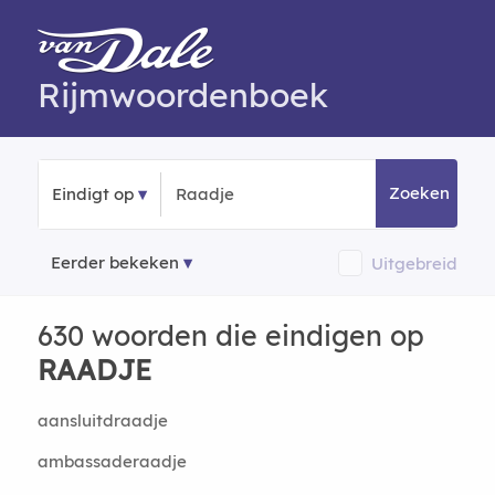
Rijmwoordenboek
Zoeken
Eindigt op
Eerder bekeken
Uitgebreid
630 woorden die eindigen op
RAADJE
aansluitdraadje
ambassaderaadje