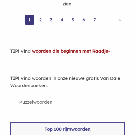
zien.
1
2
3
4
5
6
7
»
TIP!
Vind
woorden die beginnen met Raadje-
TIP!
Vind woorden in onze nieuwe gratis Van Dale
Woordenboeken:
Puzzelwoorden
Top 100 rijmwoorden