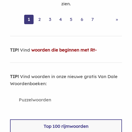
zien.
1
2
3
4
5
6
7
»
TIP!
Vind
woorden die beginnen met Rt-
TIP!
Vind woorden in onze nieuwe gratis Van Dale
Woordenboeken:
Puzzelwoorden
Top 100 rijmwoorden