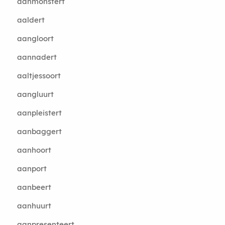
aanmonstert
aaldert
aangloort
aannadert
aaltjessoort
aangluurt
aanpleistert
aanbaggert
aanhoort
aanport
aanbeert
aanhuurt
aanpresenteert