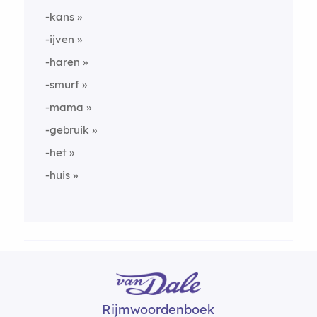
-kans
-ijven
-haren
-smurf
-mama
-gebruik
-het
-huis
Rijmwoordenboek