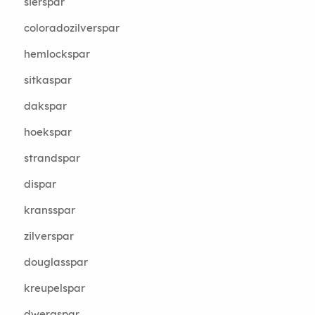
sierspar
coloradozilverspar
hemlockspar
sitkaspar
dakspar
hoekspar
strandspar
dispar
kransspar
zilverspar
douglasspar
kreupelspar
dwergspar