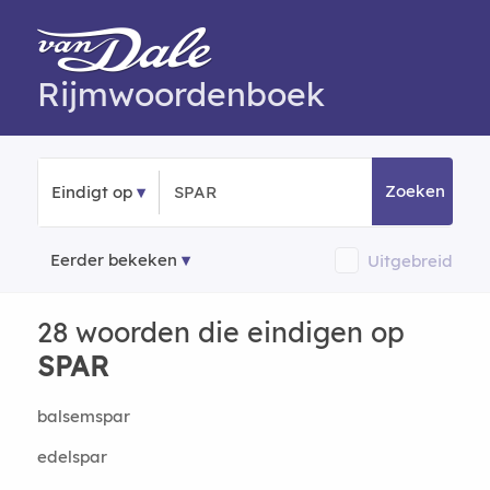
Rijmwoordenboek
Zoeken
Eindigt op
Eerder bekeken
Uitgebreid
28 woorden die eindigen op
SPAR
balsemspar
edelspar