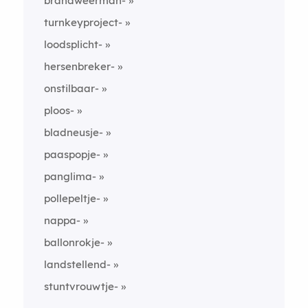
brandweerman-
turnkeyproject-
loodsplicht-
hersenbreker-
onstilbaar-
ploos-
bladneusje-
paaspopje-
panglima-
pollepeltje-
nappa-
ballonrokje-
landstellend-
stuntvrouwtje-