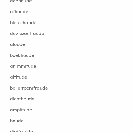
deepnude
afhoude
bleu chaude
deviezenfraude
aloude
boekhoude
dhimmitude
altitude
boilerroomfraude
dichthoude
amplitude
boude
digifraude