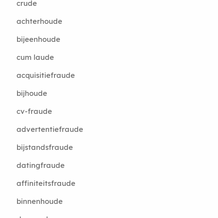
crude
achterhoude
bijeenhoude
cum laude
acquisitiefraude
bijhoude
cv-fraude
advertentiefraude
bijstandsfraude
datingfraude
affiniteitsfraude
binnenhoude