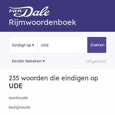
Rijmwoordenboek
Zoeken
Eindigt op
Eerder bekeken
Uitgebreid
235 woorden die eindigen op
UDE
aanhoude
bezighoude