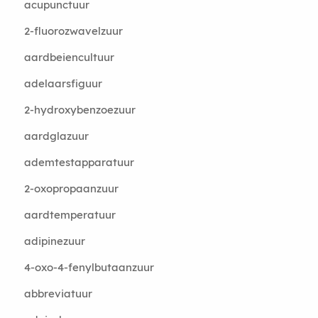
acupunctuur
2-fluorozwavelzuur
aardbeiencultuur
adelaarsfiguur
2-hydroxybenzoezuur
aardglazuur
ademtestapparatuur
2-oxopropaanzuur
aardtemperatuur
adipinezuur
4-oxo-4-fenylbutaanzuur
abbreviatuur