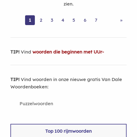
zien.
1
2
3
4
5
6
7
»
TIP!
Vind
woorden die beginnen met UUr-
TIP!
Vind woorden in onze nieuwe gratis Van Dale
Woordenboeken:
Puzzelwoorden
Top 100 rijmwoorden