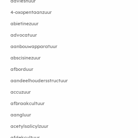
advieshuur
4-oxopentaanzuur
abietinezuur
advocatuur
aanbouwapparatuur
abscisinezuur
afborduur
aandeelhoudersstructuur
accuzuur
afbraakcultuur
aangluur
acetylsalicylzuur
afdekcultuur