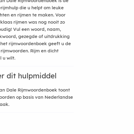
an Dale Rijmwoordenboek is de
erijmhulp die u helpt om leuke
hten en rijmen te maken. Voor
rklaas rijmen was nog nooit zo
udig! Vul een woord, naam,
kwoord, gezegde of uitdrukking
n het rijmwoordenboek geeft u de
 rijmwoorden. Rijm en dicht
 u wilt.
r dit hulpmiddel
an Dale Rijmwoordenboek toont
oorden op basis van Nederlandse
raak.