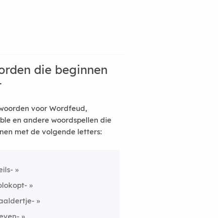
rden die beginnen
t
woorden voor Wordfeud,
ble en andere woordspellen die
nen met de volgende letters:
eils-
olokopt-
aaldertje-
even-