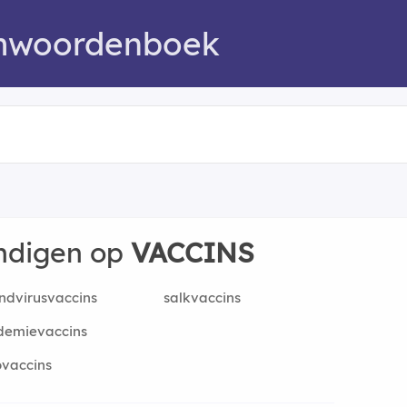
mwoordenboek
indigen op
VACCINS
ndvirusvaccins
salkvaccins
demievaccins
ovaccins