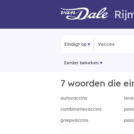
Rij
Eindigt op
Eerder bekeken
7 woorden die e
autovaccins
leve
combinatievaccins
pan
griepvaccins
poli