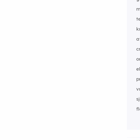
m
t
k
a
cr
o
e
p
v
s
f