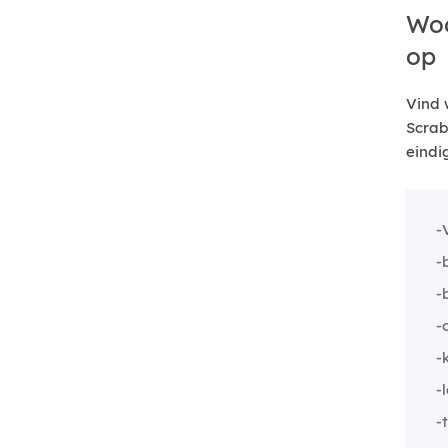
Woo
op
Vind 
Scrab
eindi
-
-
-
-
-
-
-