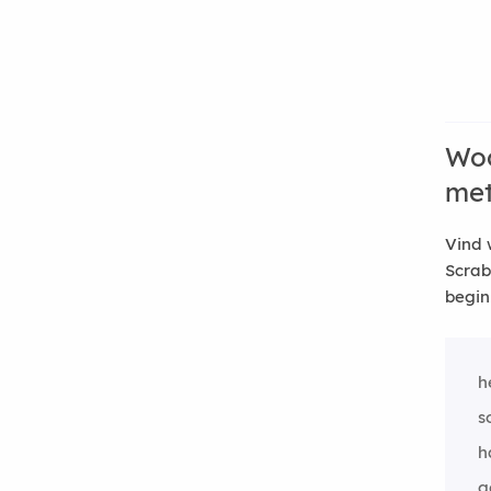
Woo
me
Vind 
Scrab
begin
h
s
h
g