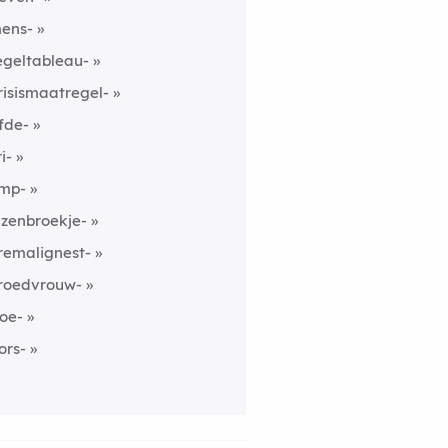
ens-
egeltableau-
risismaatregel-
fde-
i-
mp-
lzenbroekje-
remalignest-
roedvrouw-
joe-
lors-