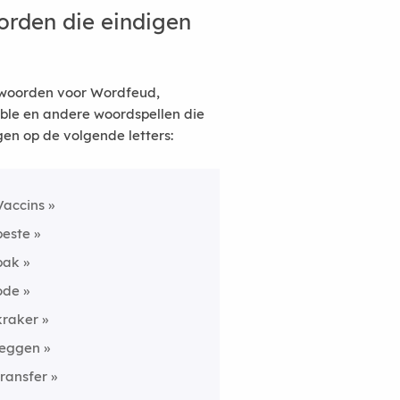
rden die eindigen
woorden voor Wordfeud,
ble en andere woordspellen die
gen op de volgende letters:
Vaccins
beste
bak
ode
kraker
leggen
transfer