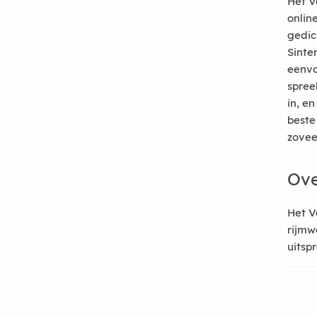
Het V
onlin
gedic
Sinte
eenvo
spree
in, e
beste
zoveel
Ove
Het V
rijmw
uitsp