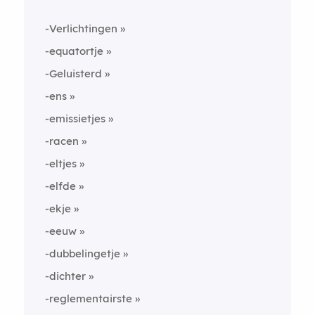
-Verlichtingen
-equatortje
-Geluisterd
-ens
-emissietjes
-racen
-eltjes
-elfde
-ekje
-eeuw
-dubbelingetje
-dichter
-reglementairste