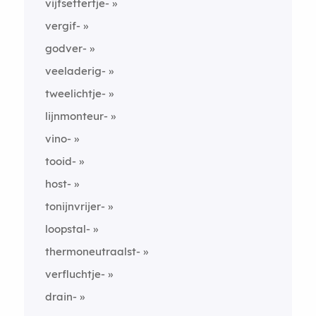
vijfsettertje-
vergif-
godver-
veeladerig-
tweelichtje-
lijnmonteur-
vino-
tooid-
host-
tonijnvrijer-
loopstal-
thermoneutraalst-
verfluchtje-
drain-