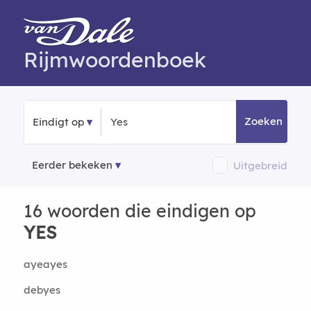
Rijmwoordenboek
Zoeken
Eindigt op
Eerder bekeken
Uitgebreid
16 woorden die eindigen op
YES
ayeayes
debyes