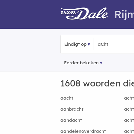
Rij
Eindigt op
Eerder bekeken
1608 woorden di
aacht
acht
aanbracht
acht
aandacht
acht
aandelenoverdracht
ach