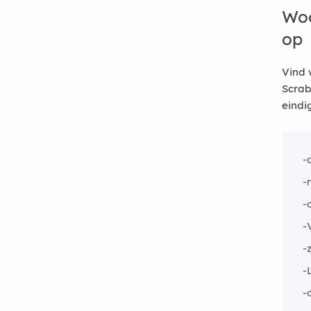
Woo
op
Vind 
Scrab
eindi
-
-
-
-
-
-
-