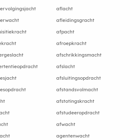
ervolgingsjacht
aflacht
terwacht
afleidingsgracht
isitiekracht
afpacht
ekracht
afroepkracht
ergeslacht
afschrikkingsmacht
rtentieopdracht
afslacht
esjacht
afsluitingsopdracht
iesopdracht
afstandsvolmacht
ht
afstotingskracht
acht
afstudeeropdracht
acht
afwacht
acht
agentenwacht