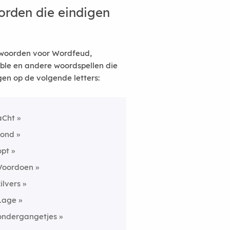
rden die eindigen
woorden voor Wordfeud,
ble en andere woordspellen die
gen op de volgende letters:
aCht
rond
opt
Voordoen
zilvers
Lage
ondergangetjes