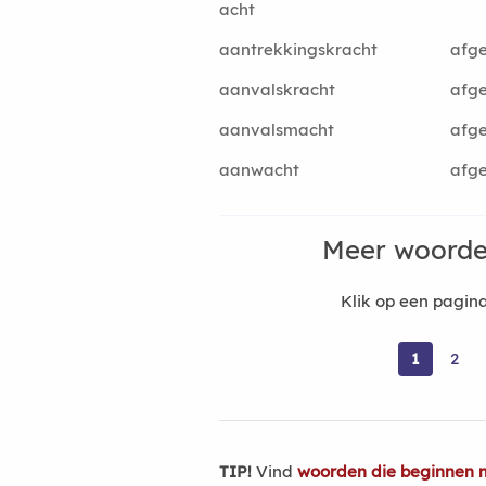
acht
aantrekkingskracht
afg
aanvalskracht
afg
aanvalsmacht
afg
aanwacht
afge
Meer woorde
Klik op een pagi
1
2
TIP!
Vind
woorden die beginnen 