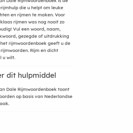
an Dale Rijmwoordenboek is de
erijmhulp die u helpt om leuke
hten en rijmen te maken. Voor
rklaas rijmen was nog nooit zo
udig! Vul een woord, naam,
kwoord, gezegde of uitdrukking
n het rijmwoordenboek geeft u de
 rijmwoorden. Rijm en dicht
 u wilt.
r dit hulpmiddel
an Dale Rijmwoordenboek toont
oorden op basis van Nederlandse
raak.