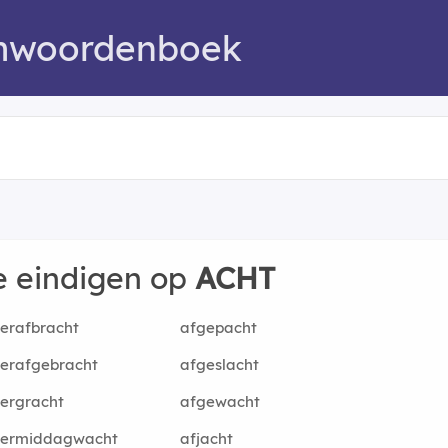
mwoordenboek
e eindigen op
ACHT
erafbracht
afgepacht
erafgebracht
afgeslacht
ergracht
afgewacht
termiddagwacht
afjacht