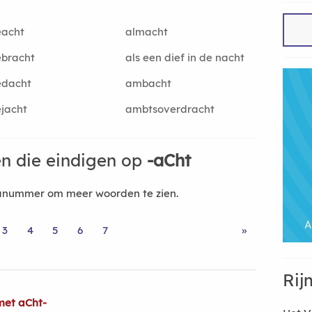
eacht
almacht
ebracht
als een dief in de nacht
edacht
ambacht
jacht
ambtsoverdracht
n die eindigen op
-aCht
nanummer om meer woorden te zien.
3
4
5
6
7
»
Rij
met aCht-