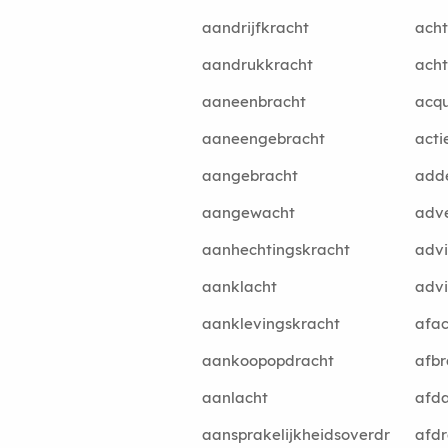
aandrijfkracht
acht
aandrukkracht
ach
aaneenbracht
acqu
aaneengebracht
acti
aangebracht
add
aangewacht
adve
aanhechtingskracht
advi
aanklacht
adv
aanklevingskracht
afac
aankoopopdracht
afbr
aanlacht
afd
aansprakelijkheidsoverdr
afdr