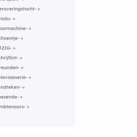
eroveringstocht-
tadu-
oormachine-
choentje-
JZIG-
hrijflint-
reunden-
elevisieserie-
andteken-
oezende-
mbtenaars-