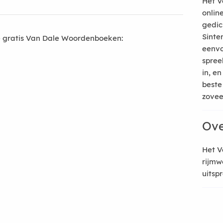
Het V
onlin
gedic
Sinte
 gratis Van Dale Woordenboeken:
eenvo
spree
in, e
beste
zoveel
Ove
Het V
rijmw
uitsp