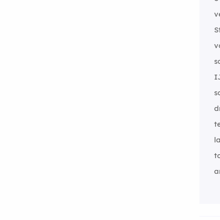
v
S
v
s
I
sc
d
t
l
t
a