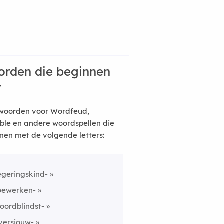
rden die beginnen
t
woorden voor Wordfeud,
ble en andere woordspellen die
nen met de volgende letters:
egeringskind-
oewerken-
oordblindst-
versjouw-