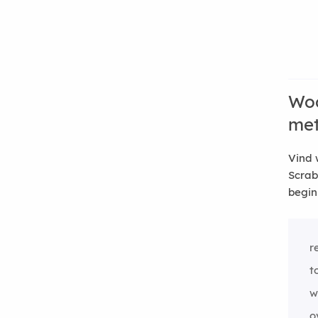
Woo
me
Vind 
Scrab
begin
r
t
w
o