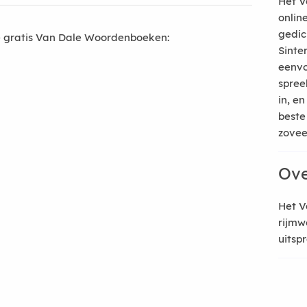
Het V
onlin
gedic
 gratis Van Dale Woordenboeken:
Sinte
eenvo
spree
in, e
beste
zoveel
Ove
Het V
rijmw
uitsp