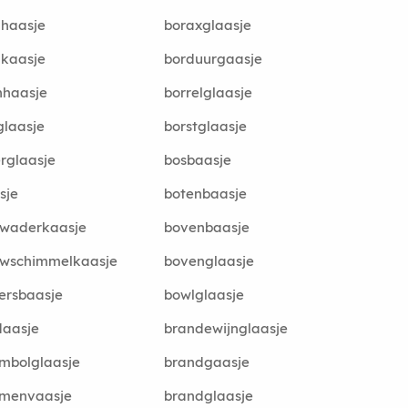
ghaasje
boraxglaasje
gkaasje
borduurgaasje
nhaasje
borrelglaasje
glaasje
borstglaasje
erglaasje
bosbaasje
sje
botenbaasje
uwaderkaasje
bovenbaasje
uwschimmelkaasje
bovenglaasje
ersbaasje
bowlglaasje
daasje
brandewijnglaasje
mbolglaasje
brandgaasje
emenvaasje
brandglaasje