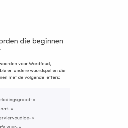
rden die beginnen
t
woorden voor Wordfeud,
ble en andere woordspellen die
nen met de volgende letters:
eladingsgraad-
aat-
erviervoudige-
afelvuur-