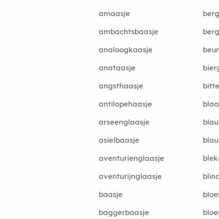
amaasje
ber
ambachtsbaasje
ber
analoogkaasje
beu
anataasje
bier
angsthaasje
bitt
antilopehaasje
blaa
arseenglaasje
bla
asielbaasje
bla
aventurienglaasje
blek
aventurijnglaasje
blin
baasje
bloe
baggerbaasje
blo