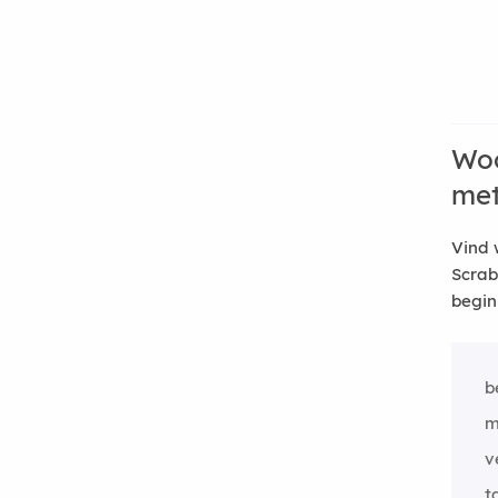
Woo
me
Vind 
Scrab
begin
b
m
v
t