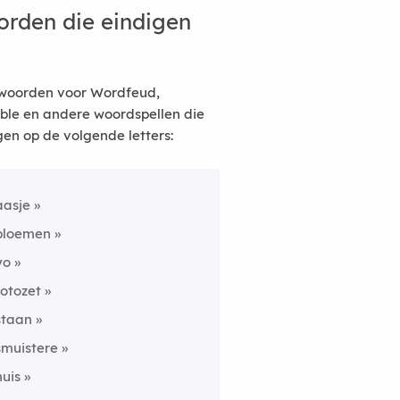
rden die eindigen
woorden voor Wordfeud,
ble en andere woordspellen die
gen op de volgende letters:
aasje
bloemen
yo
fotozet
staan
smuistere
huis