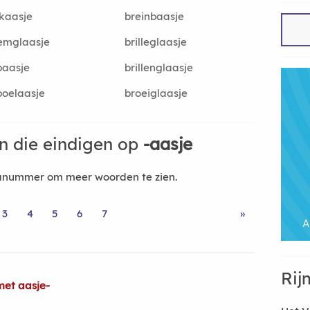
kaasje
breinbaasje
emglaasje
brilleglaasje
baasje
brillenglaasje
oelaasje
broeiglaasje
 die eindigen op
-aasje
nanummer om meer woorden te zien.
3
4
5
6
7
»
Rij
met aasje-