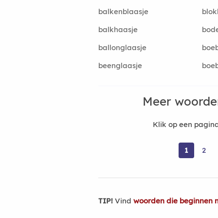
balkenblaasje
blok
balkhaasje
bod
ballonglaasje
boe
beenglaasje
boeb
Meer woorden
Klik op een pagi
1
2
TIP!
Vind
woorden die beginnen 