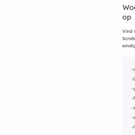
Woo
op
Vind 
Scrab
eindi
-
-
-
-
-
-
-