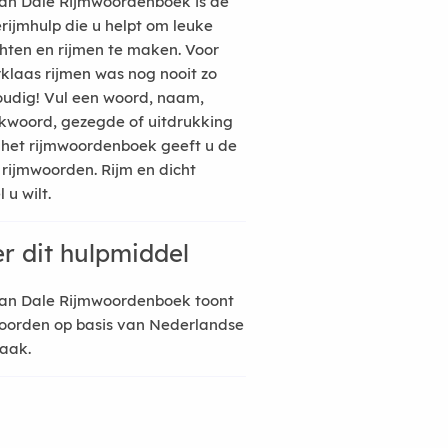
an Dale Rijmwoordenboek is de
erijmhulp die u helpt om leuke
hten en rijmen te maken. Voor
rklaas rijmen was nog nooit zo
udig! Vul een woord, naam,
kwoord, gezegde of uitdrukking
n het rijmwoordenboek geeft u de
 rijmwoorden. Rijm en dicht
 u wilt.
r dit hulpmiddel
an Dale Rijmwoordenboek toont
oorden op basis van Nederlandse
raak.