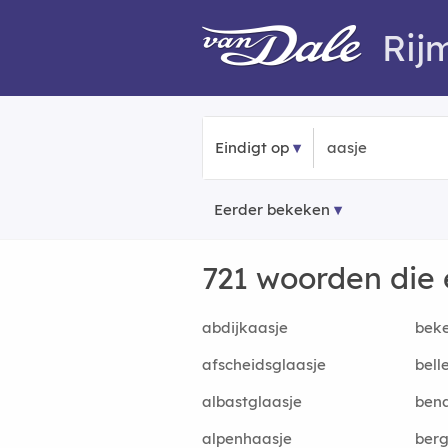
Rij
Eindigt op
Eerder bekeken
721 woorden die
abdijkaasje
beke
afscheidsglaasje
bell
albastglaasje
ben
alpenhaasje
berg