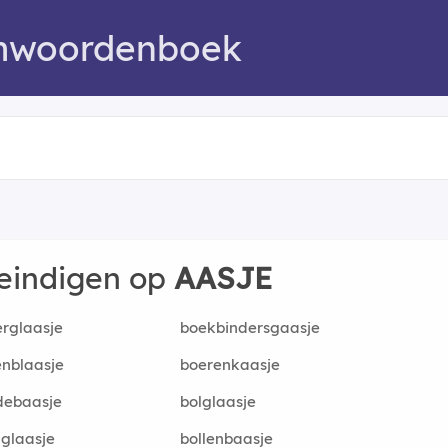
mwoordenboek
 eindigen op
AASJE
rglaasje
boekbindersgaasje
enblaasje
boerenkaasje
debaasje
bolglaasje
glaasje
bollenbaasje