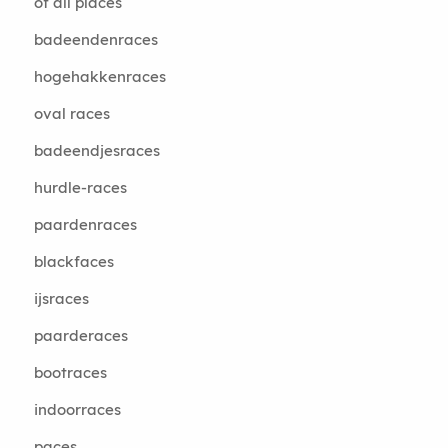
of all places
badeendenraces
hogehakkenraces
oval races
badeendjesraces
hurdle-races
paardenraces
blackfaces
ijsraces
paarderaces
bootraces
indoorraces
paces