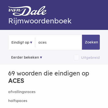
Rijmwoordenboek
Zoeken
Eindigt op
Eerder bekeken
Uitgebreid
69 woorden die eindigen op
ACES
afvallingsraces
halfspaces