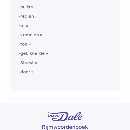
-pulls
-realen
-af
-kamelen
-toe
-gekikkerde
-Sfeest
-door
Rijmwoordenboek