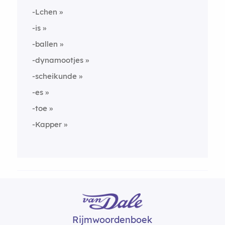
-Lchen
-is
-ballen
-dynamootjes
-scheikunde
-es
-toe
-Kapper
Rijmwoordenboek