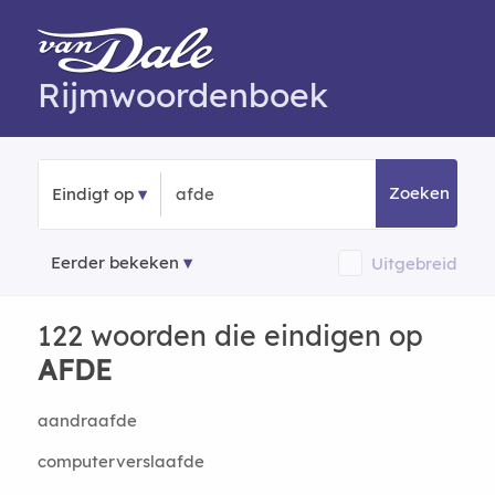
Rijmwoordenboek
Zoeken
Eindigt op
Eerder bekeken
Uitgebreid
122 woorden die eindigen op
AFDE
aandraafde
computerverslaafde