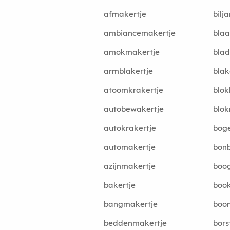
afmakertje
bilj
ambiancemakertje
blaa
amokmakertje
bla
armblakertje
blak
atoomkrakertje
blo
autobewakertje
blok
autokrakertje
bog
automakertje
bon
azijnmakertje
boo
bakertje
boo
bangmakertje
boo
beddenmakertje
bors