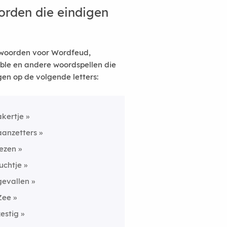
rden die eindigen
woorden voor Wordfeud,
ble en andere woordspellen die
gen op de volgende letters:
akertje
aanzetters
lezen
luchtje
gevallen
Zee
zestig