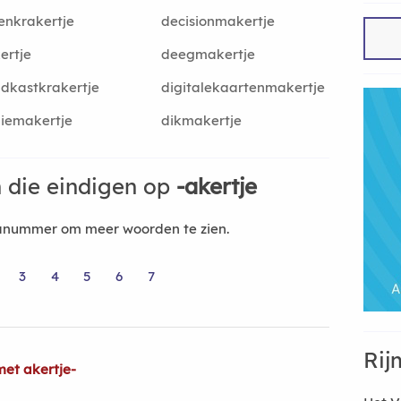
enkrakertje
decisionmakertje
ertje
deegmakertje
dkastkrakertje
digitalekaartenmakertje
iemakertje
dikmakertje
 die eindigen op
-akertje
nanummer om meer woorden te zien.
3
4
5
6
7
Rij
et akertje-