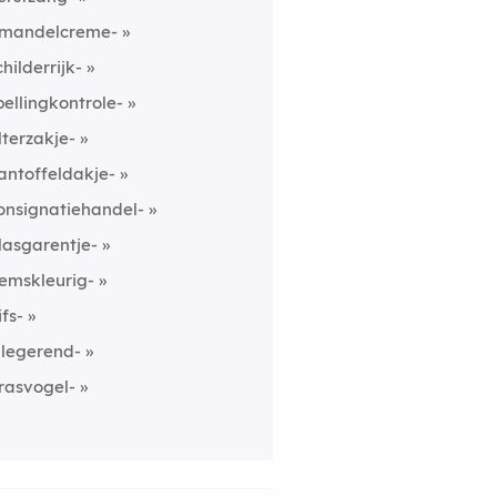
mandelcreme-
childerrijk-
pellingkontrole-
ilterzakje-
antoffeldakje-
onsignatiehandel-
lasgarentje-
emskleurig-
ifs-
nlegerend-
rasvogel-