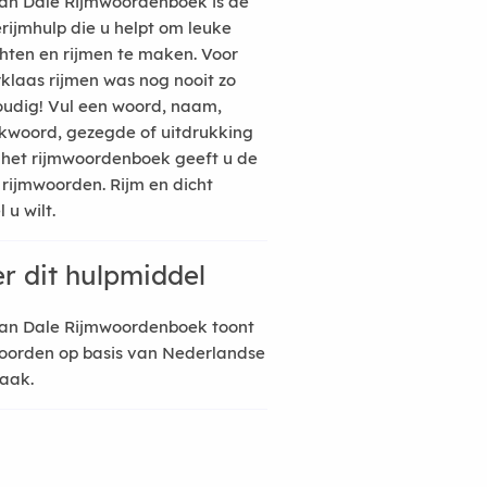
an Dale Rijmwoordenboek is de
erijmhulp die u helpt om leuke
hten en rijmen te maken. Voor
rklaas rijmen was nog nooit zo
udig! Vul een woord, naam,
kwoord, gezegde of uitdrukking
n het rijmwoordenboek geeft u de
 rijmwoorden. Rijm en dicht
 u wilt.
r dit hulpmiddel
an Dale Rijmwoordenboek toont
oorden op basis van Nederlandse
raak.