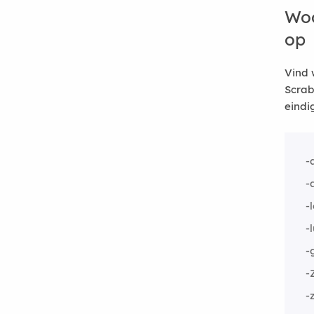
Woo
op
Vind 
Scrab
eindi
-
-
-
-
-
-
-