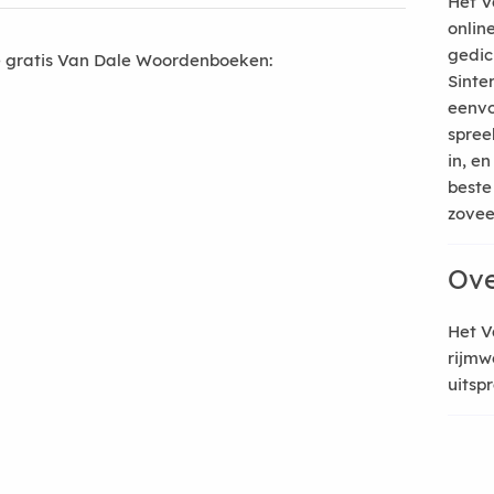
Het V
onlin
gedic
 gratis Van Dale Woordenboeken:
Sinte
eenvo
spree
in, e
beste
zoveel
Ove
Het V
rijmw
uitsp