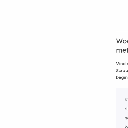
Woo
me
Vind 
Scrab
begin
K
r
n
k