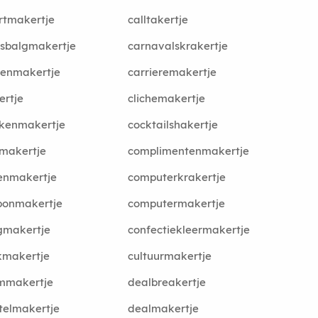
artmakertje
calltakertje
sbalgmakertje
carnavalskrakertje
denmakertje
carrieremakertje
ertje
clichemakertje
kkenmakertje
cocktailshakertje
makertje
complimentenmakertje
enmakertje
computerkrakertje
bonmakertje
computermakertje
gmakertje
confectiekleermakertje
kmakertje
cultuurmakertje
mmakertje
dealbreakertje
telmakertje
dealmakertje