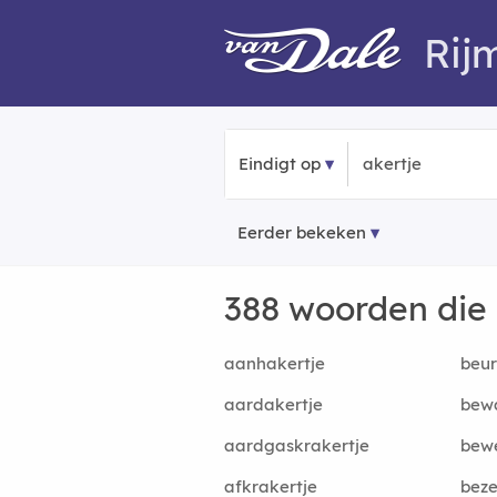
Rij
Eindigt op
Eerder bekeken
388 woorden die
aanhakertje
beu
aardakertje
bew
aardgaskrakertje
bew
afkrakertje
bez