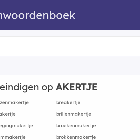
mwoordenboek
 eindigen op
AKERTJE
rzenmakertje
breakertje
akertje
brillenmakertje
egingmakertje
broekenmakertje
emmakertje
brokkenmakertje