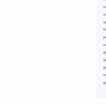
a
s
s
f
p
c
g
g
g
i
g