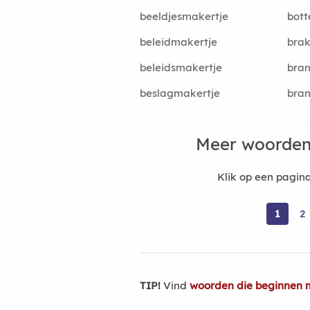
beeldjesmakertje
bott
beleidmakertje
brak
beleidsmakertje
bran
beslagmakertje
bran
Meer woorden
Klik op een pagi
1
2
TIP!
Vind
woorden die beginnen m