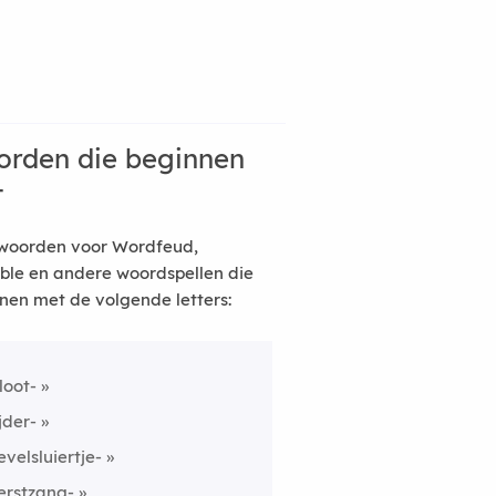
rden die beginnen
t
woorden voor Wordfeud,
ble en andere woordspellen die
nen met de volgende letters:
loot-
ijder-
evelsluiertje-
erstzang-